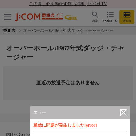
この夏、心を動かす作品特集 | J:COM TV
検索
CS番組一覧
番組表
番組表
オーバーホール:1967年式ダッジ・チャージャー
オーバーホール:1967年式ダッジ・チャ
ージャー
直近の放送予定はありません
エラー
通信に問題が発生しました[error]
同じジャンルのおすすめ番組