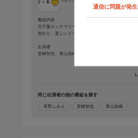
Ch.3
テレ玉1
通信に問題が発生しま
番組内容
元千葉ロッテマリーンズの里崎智也が毎回、今を時
加わり、楽しいトークとプレーをお見せします。ミ
出演者
里崎智也、青山加織（プロゴルファー）、草野ふみ
同じ出演者の他の番組を探す
草野ふみえ
里崎智也
青山加織