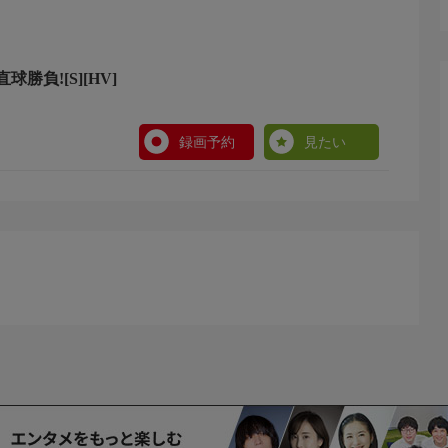
勝負![S][HV]
録画予約
見たい