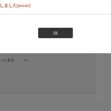
録画予約
見たい
した[error]
めく現役女子プロゴルファーを迎えて真剣勝負。ゲストも
ニコーナー「ともやの小部屋」も必見です。
OK
え（ナレーター)
もっと見る