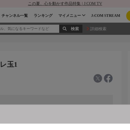
この夏、心を動かす作品特集 | J:COM TV
チャンネル一覧
ランキング
マイメニュー
J:COM STREAM
詳細検索
レ玉1