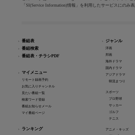
「SI(Service Information)情報」を利用したサービ
番組表
ジャンル
番組検索
洋画
邦画
番組表・チラシPDF
海外ドラマ
国内ドラマ
マイメニュー
アジアドラマ
リモート録画予約
韓流まつり
お気に入りチャンネル
スポーツ
見たい番組一覧
プロ野球
検索ワード登録
サッカー
番組お知らせメール
ゴルフ
マイ番組ページ
テニス
ランキング
アニメ・キッズ