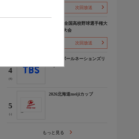
次回放送
(-)
第108回全国高校野球選手権大
会 全国大会
3
次回放送
(-)
バレーボールネーションズリ
ーグ
4
(4)
2026北海道meijiカップ
5
(-)
もっと見る