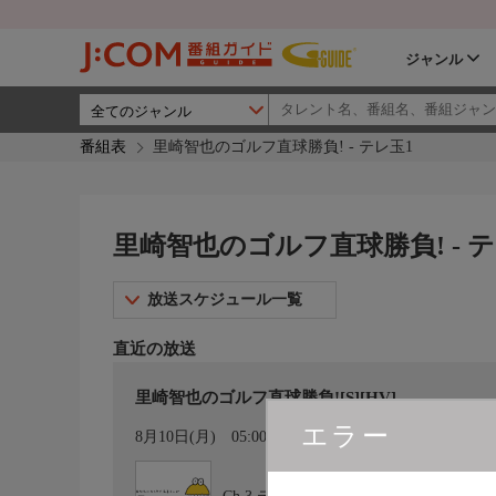
ジャンル
番組表
里崎智也のゴルフ直球勝負! - テレ玉1
里崎智也のゴルフ直球勝負! - テ
放送スケジュール一覧
直近の放送
里崎智也のゴルフ直球勝負![S][HV]
エラー
カレンダー登録
8月10日(月)
05:00〜05:30