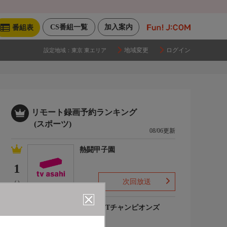
CS番組一覧
加入案内
番組表
地域変更
ログイン
設定地域：
東京 東エリア
リモート録画予約ランキング
(スポーツ)
08/06更新
熱闘甲子園
1
次回放送
(-)
卓球WTTチャンピオンズ
2