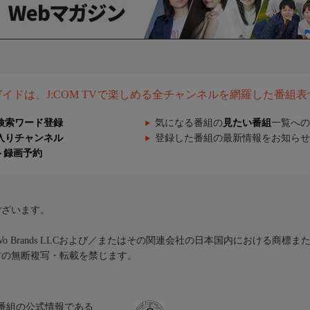
組ガイドは、J:COM TVで楽しめる全チャンネルを網羅した番組
検索ワード登録
気になる番組の
見たい番組
一覧への
入りチャンネル
登録した番組の最新情報をお知らせ
ト録画予約
ございます。
iVo Brands LLCおよび／またはその関連会社の日本国内における商標
材の無断複写・転載を禁じます。
、テレビ番組の公式情報である