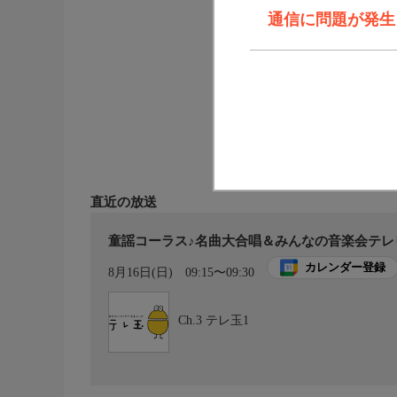
通信に問題が発生しま
直近の放送
童謡コーラス♪名曲大合唱＆みんなの音楽会テレ
カレンダー登録
8月16日(日)
09:15〜09:30
Ch.3
テレ玉1