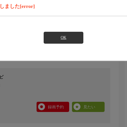
した[error]
OK
ビ
録画予約
見たい