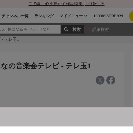
この夏、心を動かす作品特集 | J:COM TV
チャンネル一覧
ランキング
マイメニュー
J:COM STREAM
詳細検索
- テレ玉1
なの音楽会テレビ - テレ玉1