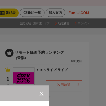
CS番組一覧
加入案内
番組表
地域変更
ログイン
設定地域：
東京 東エリア
リモート録画予約ランキング
(音楽)
08/06更新
CDTVライブ!ライブ!
1
次回放送
(-)
うたコン
2