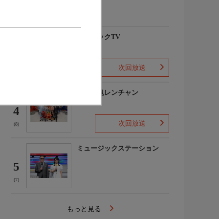
(3)
クラシックTV
3
次回放送
(2)
千鳥の鬼レンチャン
4
次回放送
(8)
ミュージックステーション
5
(7)
もっと見る