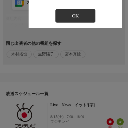
カレンダー登録
アプリ視聴
放送前
OK
番組内容
もっと見る
「イット!」は「毎日を安心して暮らすため」の情報を一番大切
にします。
週末の注目ニュースを早く正確にお伝えすることはもちろん、木
同じ出演者の他の番組を探す
村拓也、生野陽子、宮本真綾キャスターが今起きているニュース
が“暮らしにどう影響するか"を伝え、社会や暮らしが良くなるた
木村拓也
生野陽子
宮本真綾
めのヒントやきっかけを探します。
気になる週末の天気もしっかりお伝えします。
出演者
木村拓也(フジテレビアナウンサー)
生野陽子(フジテレビアナウンサー)
放送スケジュール一覧
宮本真綾(フジテレビアナウンサー)
Live News イット![字]
8/15(土)
17:00～18:00
フジテレビ