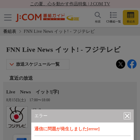
この夏、心を動かす作品特集 | J:COM TV
検索
CS番組一覧
番組表
番組表
FNN Live News イット! - フジテレビ
FNN Live News イット! - フジテレビ
放送スケジュール一覧
直近の放送
Live News イット![字]
8月15日(土)
17:00〜18:00
Ch.8
フジテレビ
エラー
通信に問題が発生しました[error]