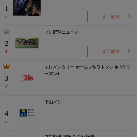
1
次回放送
(-)
プロ野球ニュース
2
次回放送
(1)
エレメンタリー ホームズ&ワトソン in NY シ
ーズン4
3
(2)
下山メシ
4
(-)
プロ野球 2026 DeNA×阪神