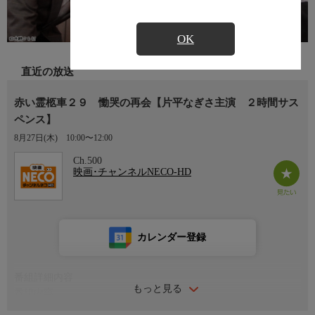
OK
直近の放送
赤い霊柩車２９ 慟哭の再会【片平なぎさ主演 ２時間サス
ペンス】
8月27日(木)
10:00〜12:00
Ch.500
映画･チャンネルNECO-HD
カレンダー登録
番組詳細内容
もっと見る
番組内容
監督：樹下直美 出演：片平なぎさ 神田正輝 若林豪 若尾文