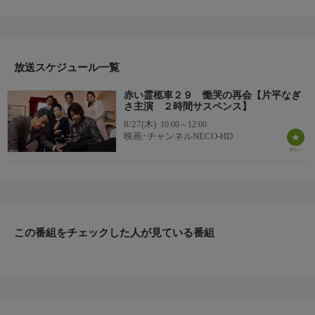
子 雛形あきこ
明子は高校の同窓会で恩師のマユに出会う。マユの亡き夫には香
織、玲子、桜という三姉妹の連れ子がいた。明子が春彦と共にマ
ユの自宅を訪ね、一緒に中華料理を食べていると、次女の玲子が
放送スケジュール一覧
突如苦しげにあえいで死亡した。さらに、マユの家族に新たな被
害者が出てしまう。
赤い霊柩車２９ 慟哭の再会【片平なぎ
さ主演 ２時間サスペンス】
8/27(木)
10:00～12:00
映画･チャンネルNECO-HD
この番組をチェックした人が見ている番組