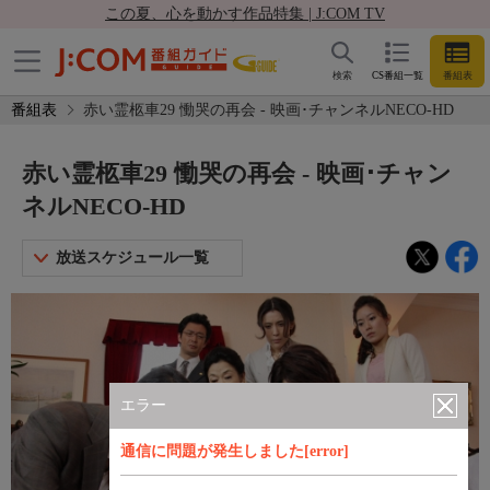
この夏、心を動かす作品特集 | J:COM TV
検索
CS番組一覧
番組表
番組表
赤い霊柩車29 慟哭の再会 - 映画･チャンネルNECO-HD
赤い霊柩車29 慟哭の再会 - 映画･チャン
ネルNECO-HD
放送スケジュール一覧
エラー
通信に問題が発生しました[error]