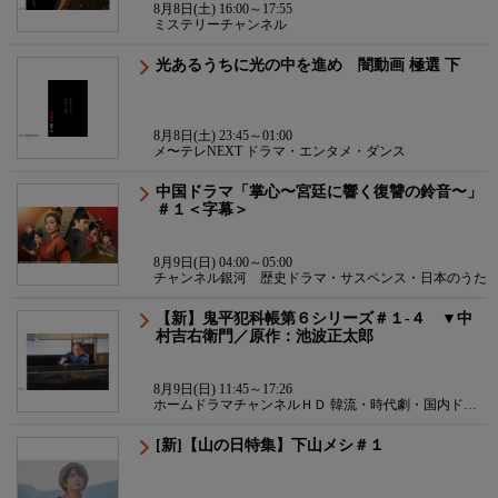
8月8日(土) 16:00～17:55
ミステリーチャンネル
光あるうちに光の中を進め 闇動画 極選 下
8月8日(土) 23:45～01:00
メ〜テレNEXT ドラマ・エンタメ・ダンス
中国ドラマ「掌心〜宮廷に響く復讐の鈴音〜」
＃１＜字幕＞
8月9日(日) 04:00～05:00
チャンネル銀河 歴史ドラマ・サスペンス・日本のうた
【新】鬼平犯科帳第６シリーズ＃１-４ ▼中
村吉右衛門／原作：池波正太郎
8月9日(日) 11:45～17:26
ホームドラマチャンネルＨＤ 韓流・時代劇・国内ドラ
マ
[新]【山の日特集】下山メシ＃１