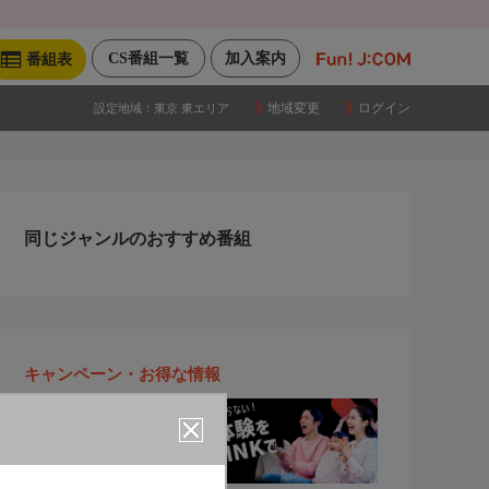
CS番組一覧
加入案内
番組表
地域変更
ログイン
設定地域：
東京 東エリア
同じジャンルのおすすめ番組
キャンペーン・お得な情報