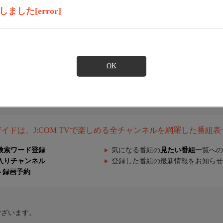
した[error]
OK
組ガイドは、J:COM TVで楽しめる全チャンネルを網羅した番組
検索ワード登録
気になる番組の
見たい番組
一覧への
入りチャンネル
登録した番組の最新情報をお知らせ
ト録画予約
ございます。