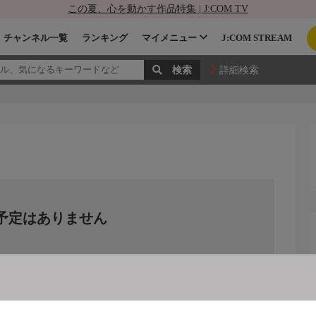
この夏、心を動かす作品特集 | J:COM TV
チャンネル一覧
ランキング
マイメニュー
J:COM STREAM
詳細検索
予定はありません