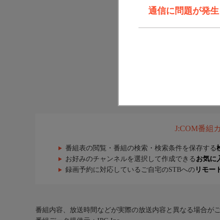
通信に問題が発生しま
J:COM番
番組表の閲覧・番組の検索・検索条件を保存する
お好みのチャンネルを選択して作成できる
お気に
録画予約に対応しているご自宅のSTBへの
リモー
番組内容、放送時間などが実際の放送内容と異なる場合が