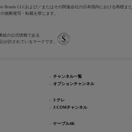
iVo Brands LLCおよび／またはその関連会社の日本国内における商標
材の無断複写・転載を禁じます。
、テレビ番組の公式情報である
スにのみ表記が許されているマークです。
チャンネル一覧
オプションチャンネル
J:テレ
J:COMチャンネル
ケーブル4K