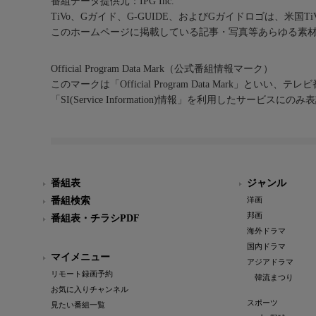
番組データ提供元：IPG Inc.
TiVo、Gガイド、G-GUIDE、およびGガイドロゴは、米国T
このホームページに掲載している記事・写真等あらゆる素
Official Program Data Mark（公式番組情報マーク）
このマークは「Official Program Data Mark」といい
「SI(Service Information)情報」を利用したサービ
番組表
ジャンル
番組検索
洋画
邦画
番組表・チラシPDF
海外ドラマ
国内ドラマ
マイメニュー
アジアドラマ
リモート録画予約
韓流まつり
お気に入りチャンネル
スポーツ
見たい番組一覧