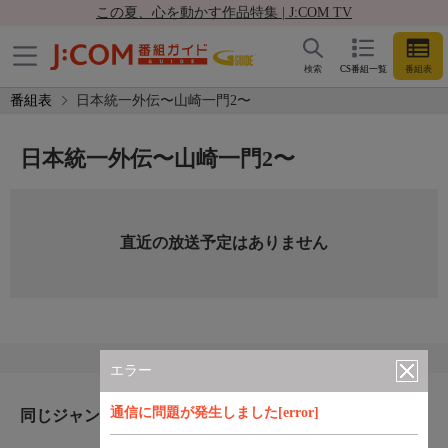
この夏、心を動かす作品特集 | J:COM TV
検索
CS番組一覧
番組表
番組表
日本統一外伝〜山崎一門2〜
日本統一外伝〜山崎一門2〜
直近の放送予定はありません
エラー
通信に問題が発生しました[error]
同じジャンルのおすすめ番組