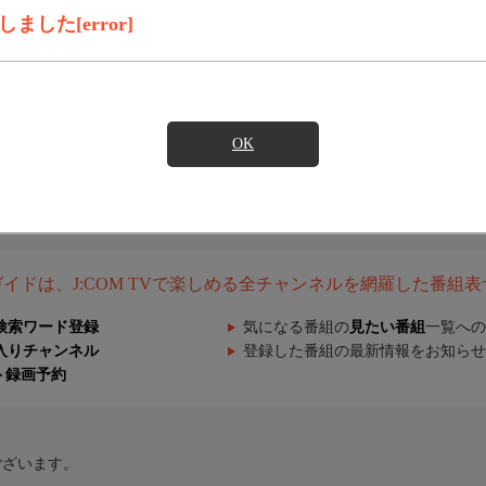
した[error]
OK
組ガイドは、J:COM TVで楽しめる全チャンネルを網羅した番組
検索ワード登録
気になる番組の
見たい番組
一覧への
入りチャンネル
登録した番組の最新情報をお知らせ
ト録画予約
ございます。