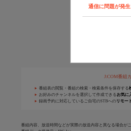
通信に問題が発生しま
J:COM番
番組表の閲覧・番組の検索・検索条件を保存する
お好みのチャンネルを選択して作成できる
お気に
録画予約に対応しているご自宅のSTBへの
リモー
番組内容、放送時間などが実際の放送内容と異なる場合が