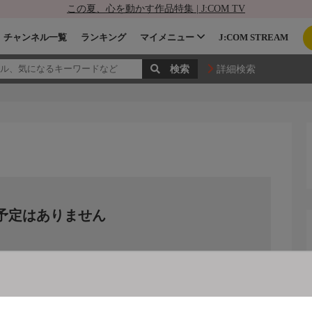
この夏、心を動かす作品特集 | J:COM TV
チャンネル一覧
ランキング
マイメニュー
J:COM STREAM
詳細検索
予定はありません