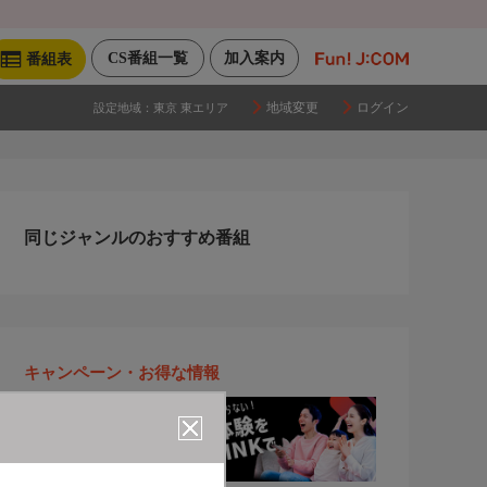
CS番組一覧
加入案内
番組表
地域変更
ログイン
設定地域：
東京 東エリア
同じジャンルのおすすめ番組
キャンペーン・お得な情報