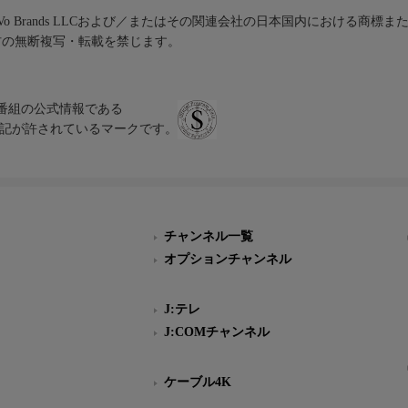
iVo Brands LLCおよび／またはその関連会社の日本国内における商標
材の無断複写・転載を禁じます。
、テレビ番組の公式情報である
スにのみ表記が許されているマークです。
チャンネル一覧
オプションチャンネル
J:テレ
J:COMチャンネル
ケーブル4K