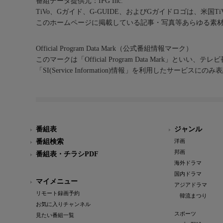
番組データ提供元：IPG Inc.
TiVo、Gガイド、G-GUIDE、およびGガイドロゴは、米国T
このホームページに掲載している記事・写真等あらゆる素
Official Program Data Mark（公式番組情報マーク）
このマークは「Official Program Data Mark」といい
「SI(Service Information)情報」を利用したサービ
番組表
ジャンル
番組検索
洋画
邦画
番組表・チラシPDF
海外ドラマ
国内ドラマ
マイメニュー
アジアドラマ
リモート録画予約
韓流まつり
お気に入りチャンネル
スポーツ
見たい番組一覧