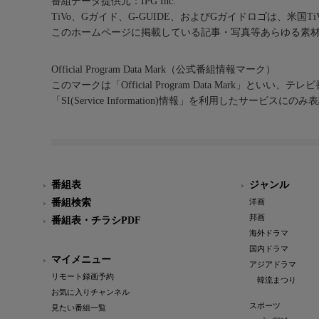
番組データ提供元：IPG Inc.
TiVo、Gガイド、G-GUIDE、およびGガイドロゴは、米国T
このホームページに掲載している記事・写真等あらゆる素
Official Program Data Mark（公式番組情報マーク）
このマークは「Official Program Data Mark」といい
「SI(Service Information)情報」を利用したサービ
番組表
ジャンル
番組検索
洋画
邦画
番組表・チラシPDF
海外ドラマ
国内ドラマ
マイメニュー
アジアドラマ
リモート録画予約
韓流まつり
お気に入りチャンネル
スポーツ
見たい番組一覧