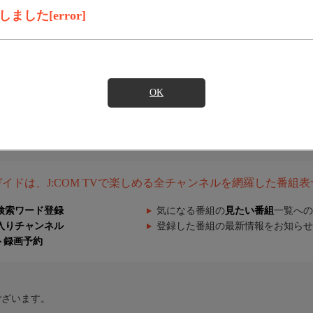
した[error]
OK
組ガイドは、J:COM TVで楽しめる全チャンネルを網羅した番組
検索ワード登録
気になる番組の
見たい番組
一覧への
入りチャンネル
登録した番組の最新情報をお知らせ
ト録画予約
ございます。