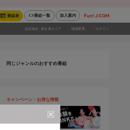
CS番組一覧
加入案内
番組表
地域変更
ログイン
設定地域：
東京 東エリア
同じジャンルのおすすめ番組
キャンペーン・お得な情報