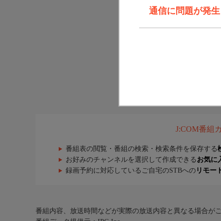
通信に問題が発生しま
J:COM番
番組表の閲覧・番組の検索・検索条件を保存する
お好みのチャンネルを選択して作成できる
お気に
録画予約に対応しているご自宅のSTBへの
リモー
番組内容、放送時間などが実際の放送内容と異なる場合が