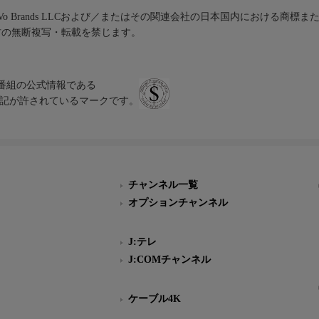
iVo Brands LLCおよび／またはその関連会社の日本国内における商標
材の無断複写・転載を禁じます。
、テレビ番組の公式情報である
スにのみ表記が許されているマークです。
チャンネル一覧
オプションチャンネル
J:テレ
J:COMチャンネル
ケーブル4K