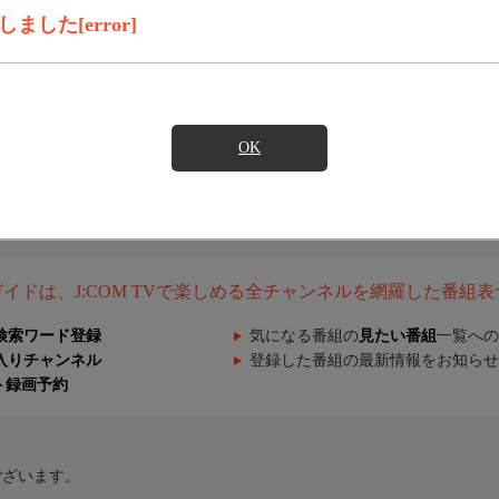
した[error]
OK
組ガイドは、J:COM TVで楽しめる全チャンネルを網羅した番組
検索ワード登録
気になる番組の
見たい番組
一覧への
入りチャンネル
登録した番組の最新情報をお知らせ
ト録画予約
ございます。