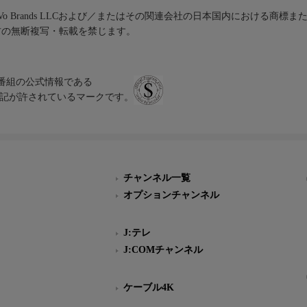
iVo Brands LLCおよび／またはその関連会社の日本国内における商標
材の無断複写・転載を禁じます。
、テレビ番組の公式情報である
スにのみ表記が許されているマークです。
チャンネル一覧
オプションチャンネル
J:テレ
J:COMチャンネル
ケーブル4K