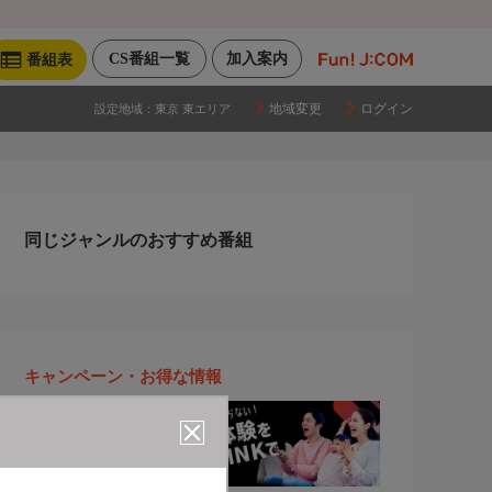
CS番組一覧
加入案内
番組表
地域変更
ログイン
設定地域：
東京 東エリア
同じジャンルのおすすめ番組
キャンペーン・お得な情報