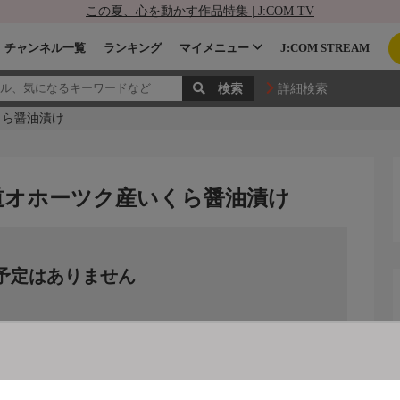
この夏、心を動かす作品特集 | J:COM TV
チャンネル一覧
ランキング
マイメニュー
J:COM STREAM
詳細検索
くら醤油漬け
道オホーツク産いくら醤油漬け
予定はありません