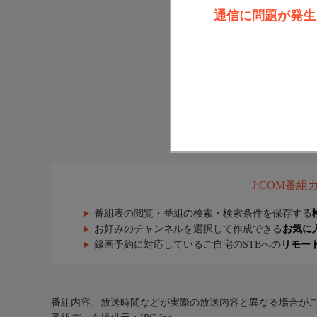
通信に問題が発生しま
J:COM番
番組表の閲覧・番組の検索・検索条件を保存する
お好みのチャンネルを選択して作成できる
お気に
録画予約に対応しているご自宅のSTBへの
リモー
番組内容、放送時間などが実際の放送内容と異なる場合が