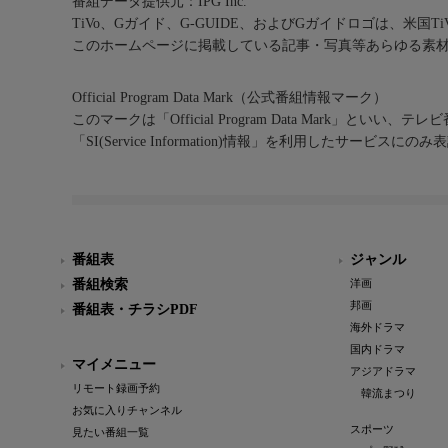
番組データ提供元：IPG Inc.
TiVo、Gガイド、G-GUIDE、およびGガイドロゴは、米国T
このホームページに掲載している記事・写真等あらゆる素
Official Program Data Mark（公式番組情報マーク）
このマークは「Official Program Data Mark」といい
「SI(Service Information)情報」を利用したサービ
番組表
ジャンル
番組検索
洋画
邦画
番組表・チラシPDF
海外ドラマ
国内ドラマ
マイメニュー
アジアドラマ
リモート録画予約
韓流まつり
お気に入りチャンネル
スポーツ
見たい番組一覧