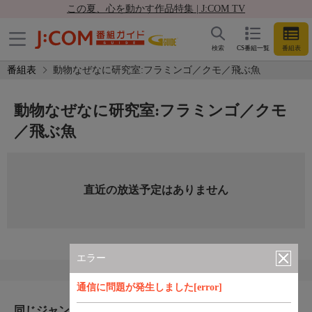
この夏、心を動かす作品特集 | J:COM TV
検索
CS番組一覧
番組表
番組表
動物なぜなに研究室:フラミンゴ／クモ／飛ぶ魚
動物なぜなに研究室:フラミンゴ／クモ
／飛ぶ魚
直近の放送予定はありません
エラー
通信に問題が発生しました[error]
同じジャンルのおすすめ番組