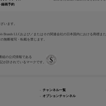
ト録画予約
ございます。
iVo Brands LLCおよび／またはその関連会社の日本国内における商標
材の無断複写・転載を禁じます。
、テレビ番組の公式情報である
スにのみ表記が許されているマークです。
チャンネル一覧
オプションチャンネル