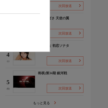
次回放送
(-)
羽川つばさ 天使の翼
3
次回放送
(1)
秋田そな 初恋ソナタ
4
次回放送
(-)
将棋)第34期 銀河戦
5
次回放送
(6)
もっと見る