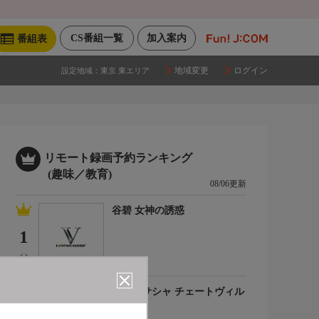
CS番組一覧
加入案内
番組表
地域変更
ログイン
設定地域：
東京 東エリア
リモート録画予約ランキング
(趣味／教育)
08/06更新
谷碧 女神の誘惑
1
(-)
百合川サシャ チェートヴィル
チ
2