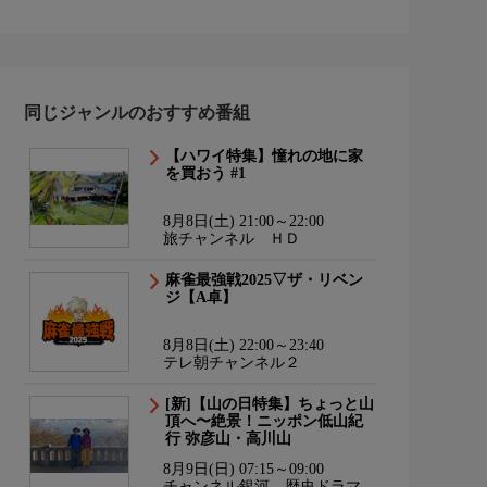
同じジャンルのおすすめ番組
【ハワイ特集】憧れの地に家
を買おう #1
8月8日(土) 21:00～22:00
旅チャンネル ＨＤ
麻雀最強戦2025▽ザ・リベン
ジ【A卓】
8月8日(土) 22:00～23:40
テレ朝チャンネル２
[新]【山の日特集】ちょっと山
頂へ〜絶景！ニッポン低山紀
行 弥彦山・高川山
8月9日(日) 07:15～09:00
チャンネル銀河 歴史ドラマ・