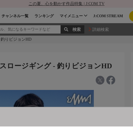
この夏、心を動かす作品特集 | J:COM TV
チャンネル一覧
ランキング
マイメニュー
J:COM STREAM
詳細検索
 - 釣りビジョンHD
 アラ スロージギング - 釣りビジョンHD