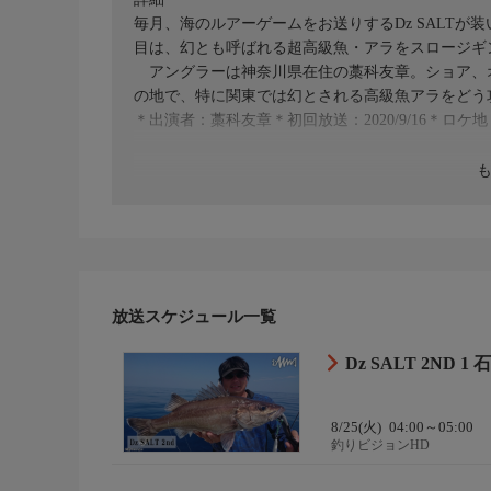
毎月、海のルアーゲームをお送りするDz SALTが装い
目は、幻とも呼ばれる超高級魚・アラをスロージギ
アングラーは神奈川県在住の藁科友章。ショア、
の地で、特に関東では幻とされる高級魚アラをどう
＊出演者：藁科友章＊初回放送：2020/9/16＊ロケ
放送スケジュール一覧
Dz SALT 2ND
8/25(火)
04:00～05:00
釣りビジョンHD