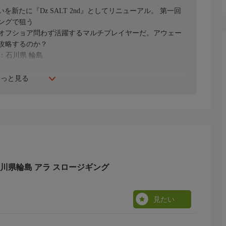
を新たに『Dz SALT 2nd』としてリニューアル。 第一回
ングで狙う
オフショア問わず活躍するマルチプレイヤーだ。アウェー
攻略するのか？
地：石川県 輪島
もっと見る
 1 石川県輪島 アラ スロージギング
見たい