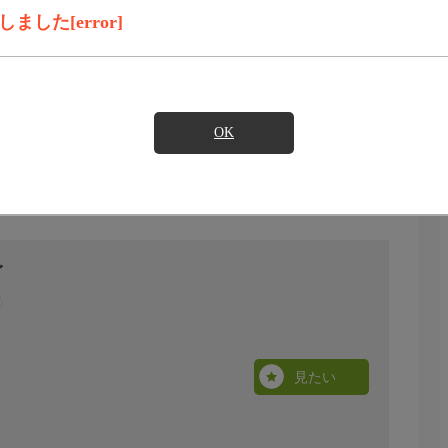
した[error]
OK
グ
見たい