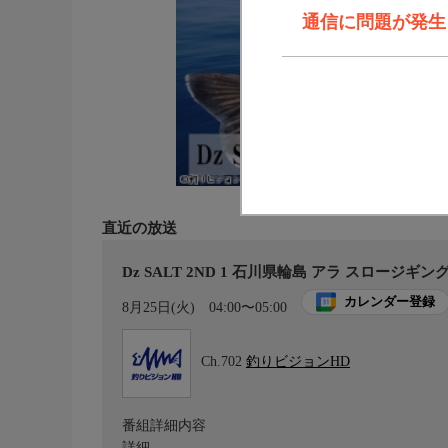
通信に問題が発生しま
直近の放送
Dz SALT 2ND 1 石川県輪島 アラ スロージギン
カレンダー登録
8月25日(火)
04:00〜05:00
Ch.702
釣りビジョンHD
番組詳細内容
詳細