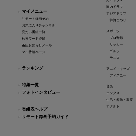
海外ドラマ
国内ドラマ
マイメニュー
アジアドラマ
リモート録画予約
韓流まつり
お気に入りチャンネル
スポーツ
見たい番組一覧
プロ野球
検索ワード登録
サッカー
番組お知らせメール
ゴルフ
マイ番組ページ
テニス
ランキング
アニメ・キッズ
ディズニー
特集一覧
音楽
フォトインタビュー
エンタメ
生活・趣味・教養
アダルト
番組表ヘルプ
リモート録画予約ガイド