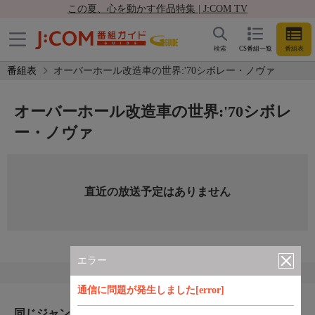
この夏、心を動かす作品特集 | J:COM TV
検索
CS番組一覧
番組表
番組表
オーバーホール改造車の世界:'70シボレー・ノヴァ
オーバーホール改造車の世界:'70シボレ
ー・ノヴァ
直近の放送予定はありません
エラー
通信に問題が発生しました[error]
同じジャンルのおすすめ番組