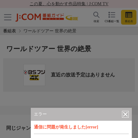
この夏、心を動かす作品特集 | J:COM TV
検索
CS番組一覧
番組表
番組表
ワールドツアー 世界の絶景
ワールドツアー 世界の絶景
直近の放送予定はありません
エラー
通信に問題が発生しました[error]
同じジャンルのおすすめ番組