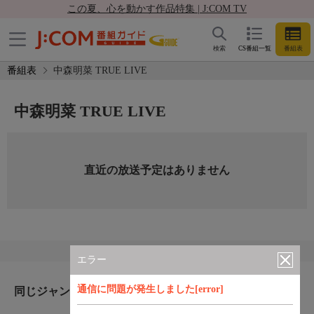
この夏、心を動かす作品特集 | J:COM TV
検索
CS番組一覧
番組表
番組表
中森明菜 TRUE LIVE
中森明菜 TRUE LIVE
直近の放送予定はありません
エラー
通信に問題が発生しました[error]
同じジャンルのおすすめ番組