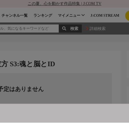
この夏、心を動かす作品特集 | J:COM TV
チャンネル一覧
ランキング
マイメニュー
J:COM STREAM
詳細検索
 S3:魂と脳とID
予定はありません