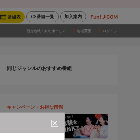
CS番組一覧
加入案内
番組表
地域変更
ログイン
設定地域：
東京 東エリア
同じジャンルのおすすめ番組
キャンペーン・お得な情報