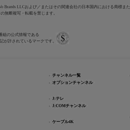
iVo Brands LLCおよび／またはその関連会社の日本国内における商標
材の無断複写・転載を禁じます。
、テレビ番組の公式情報である
スにのみ表記が許されているマークです。
チャンネル一覧
オプションチャンネル
J:テレ
J:COMチャンネル
ケーブル4K