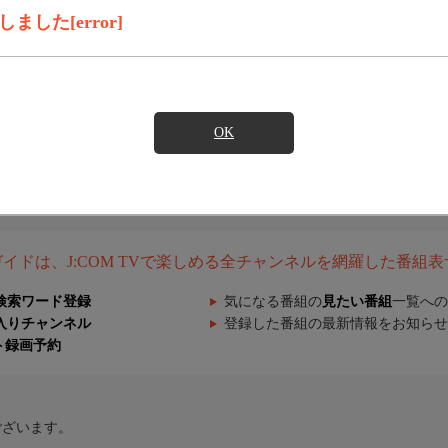
した[error]
OK
組ガイドは、J:COM TVで楽しめる全チャンネルを網羅した番組
検索ワード登録
気になる番組の
見たい番組
一覧への
入りチャンネル
登録した番組の最新情報をお知らせ
ト録画予約
ございます。