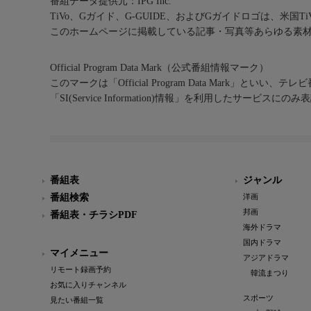
番組データ提供元：IPG Inc.
TiVo、Gガイド、G-GUIDE、およびGガイドロゴは、米国T
このホームページに掲載している記事・写真等あらゆる素
Official Program Data Mark（公式番組情報マーク）
このマークは「Official Program Data Mark」といい
「SI(Service Information)情報」を利用したサービ
番組表
ジャンル
番組検索
洋画
邦画
番組表・チラシPDF
海外ドラマ
国内ドラマ
マイメニュー
アジアドラマ
リモート録画予約
韓流まつり
お気に入りチャンネル
スポーツ
見たい番組一覧