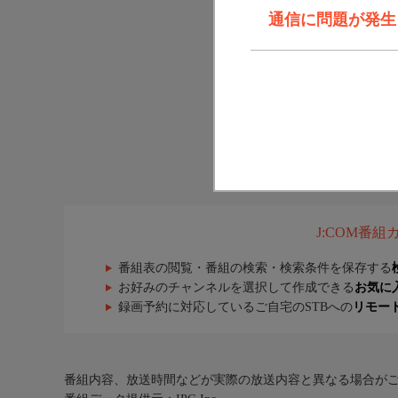
通信に問題が発生しま
J:COM番
番組表の閲覧・番組の検索・検索条件を保存する
お好みのチャンネルを選択して作成できる
お気に
録画予約に対応しているご自宅のSTBへの
リモー
番組内容、放送時間などが実際の放送内容と異なる場合が