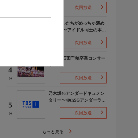
次回放送
(5)
ライバルたちがめっちゃ褒め
てくる!〜アイドル同士の本音
3
レビューSP〜
次回放送
(8)
STU48 石田千穂卒業コンサー
ト
4
次回放送
(-)
乃木坂46アンダードキュメン
タリー〜40thSGアンダーライ
5
ブ舞台裏〜
次回放送
(-)
もっと見る