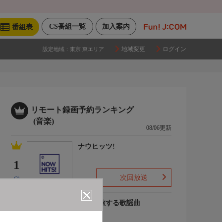
CS番組一覧
加入案内
番組表
地域変更
ログイン
設定地域：
東京 東エリア
リモート録画予約ランキング
(音楽)
08/06更新
ナウヒッツ!
1
次回放送
(2)
列車で旅する歌謡曲
2