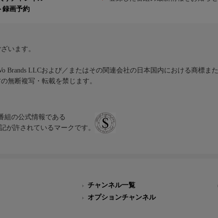
ト録画予約
ございます。
iVo Brands LLCおよび／またはその関連会社の日本国内における商標
材の無断複写・転載を禁じます。
、テレビ番組の公式情報である
スにのみ表記が許されているマークです。
チャンネル一覧
オプションチャンネル