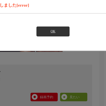
した[error]
OK
ク
録画予約
見たい