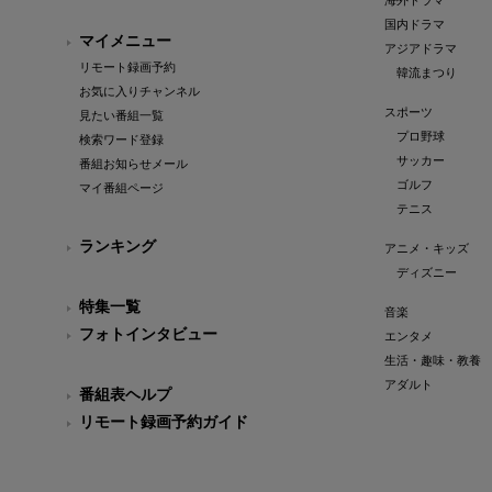
海外ドラマ
国内ドラマ
マイメニュー
アジアドラマ
リモート録画予約
韓流まつり
お気に入りチャンネル
スポーツ
見たい番組一覧
プロ野球
検索ワード登録
サッカー
番組お知らせメール
ゴルフ
マイ番組ページ
テニス
ランキング
アニメ・キッズ
ディズニー
特集一覧
音楽
フォトインタビュー
エンタメ
生活・趣味・教養
アダルト
番組表ヘルプ
リモート録画予約ガイド