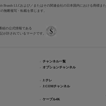
iVo Brands LLCおよび／またはその関連会社の日本国内における商標
材の無断複写・転載を禁じます。
、テレビ番組の公式情報である
スにのみ表記が許されているマークです。
チャンネル一覧
オプションチャンネル
J:テレ
J:COMチャンネル
ケーブル4K