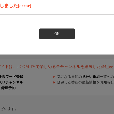
した[error]
OK
組ガイドは、J:COM TVで楽しめる全チャンネルを網羅した番組
検索ワード登録
気になる番組の
見たい番組
一覧への
入りチャンネル
登録した番組の最新情報をお知らせ
ト録画予約
ございます。