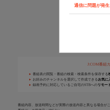
通信に問題が発生しま
J:COM番
番組表の閲覧・番組の検索・検索条件を保存する
お好みのチャンネルを選択して作成できる
お気に
録画予約に対応しているご自宅のSTBへの
リモー
番組内容、放送時間などが実際の放送内容と異なる場合が