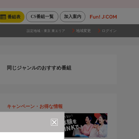
CS番組一覧
加入案内
番組表
地域変更
ログイン
設定地域：
東京 東エリア
同じジャンルのおすすめ番組
キャンペーン・お得な情報