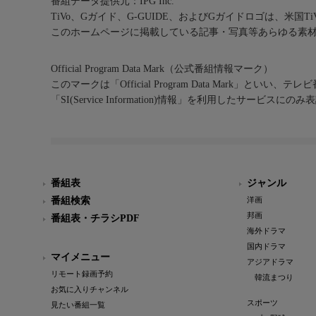
番組データ提供元：IPG Inc.
TiVo、Gガイド、G-GUIDE、およびGガイドロゴは、米国T
このホームページに掲載している記事・写真等あらゆる素
Official Program Data Mark（公式番組情報マーク）
このマークは「Official Program Data Mark」といい
「SI(Service Information)情報」を利用したサービ
番組表
ジャンル
番組検索
洋画
邦画
番組表・チラシPDF
海外ドラマ
国内ドラマ
マイメニュー
アジアドラマ
リモート録画予約
韓流まつり
お気に入りチャンネル
スポーツ
見たい番組一覧