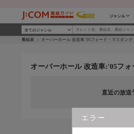
ジャンル
番組表
オーバーホール 改造車:'05フォード・マスタング
オーバーホール 改造車:'05フ
直近の放送
エラー