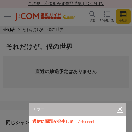
この夏、心を動かす作品特集 | J:COM TV
検索
CS番組一覧
番組表
番組表
それだけが、僕の世界
それだけが、僕の世界
直近の放送予定はありません
エラー
通信に問題が発生しました[error]
同じジャンルのおすすめ番組