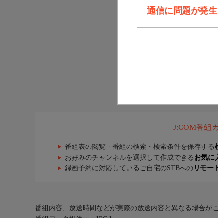
通信に問題が発生しま
J:COM番
番組表の閲覧・番組の検索・検索条件を保存する
お好みのチャンネルを選択して作成できる
お気に
録画予約に対応しているご自宅のSTBへの
リモー
番組内容、放送時間などが実際の放送内容と異なる場合が