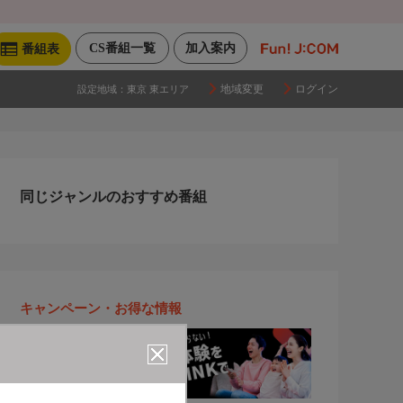
CS番組一覧
加入案内
番組表
地域変更
ログイン
設定地域：
東京 東エリア
同じジャンルのおすすめ番組
キャンペーン・お得な情報