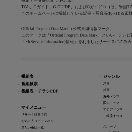
番組データ提供元：IPG Inc.
TiVo、Gガイド、G-GUIDE、およびGガイドロゴは、米国T
このホームページに掲載している記事・写真等あらゆる素
Official Program Data Mark（公式番組情報マーク）
このマークは「Official Program Data Mark」といい
「SI(Service Information)情報」を利用したサービ
番組表
ジャンル
番組検索
洋画
邦画
番組表・チラシPDF
海外ドラマ
国内ドラマ
マイメニュー
アジアドラマ
リモート録画予約
韓流まつり
お気に入りチャンネル
スポーツ
見たい番組一覧