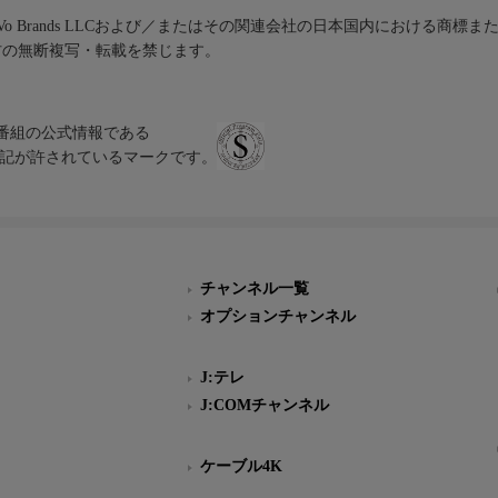
iVo Brands LLCおよび／またはその関連会社の日本国内における商標
材の無断複写・転載を禁じます。
、テレビ番組の公式情報である
スにのみ表記が許されているマークです。
チャンネル一覧
オプションチャンネル
J:テレ
J:COMチャンネル
ケーブル4K