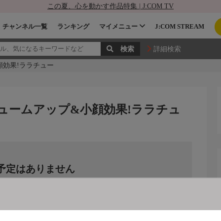
この夏、心を動かす作品特集 | J:COM TV
チャンネル一覧
ランキング
マイメニュー
J:COM STREAM
詳細検索
顔効果!ララチュー
ュームアップ&小顔効果!ララチュ
予定はありません