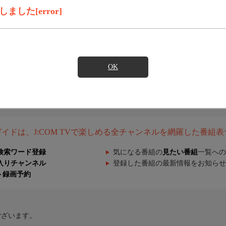
した[error]
OK
組ガイドは、J:COM TVで楽しめる全チャンネルを網羅した番組
検索ワード登録
気になる番組の
見たい番組
一覧への
入りチャンネル
登録した番組の最新情報をお知らせ
ト録画予約
ございます。