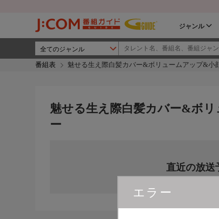
ジャンル
番組表
魅せる生え際白髪カバー&ボリュームアップ&小
魅せる生え際白髪カバー&ボリ
ー
直近の放送
エラー