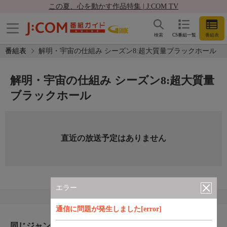
この夏、心を動かす作品特集 | J:COM TV
検索
CS番組一覧
番組表
番組表
解明・宇宙の仕組み シーズン8:超大質量ブラックホール
解明・宇宙の仕組み シーズン8:超大質量
ブラックホール
直近の放送予定はありません
エラー
通信に問題が発生しました[error]
同じジャンルのおすすめ番組