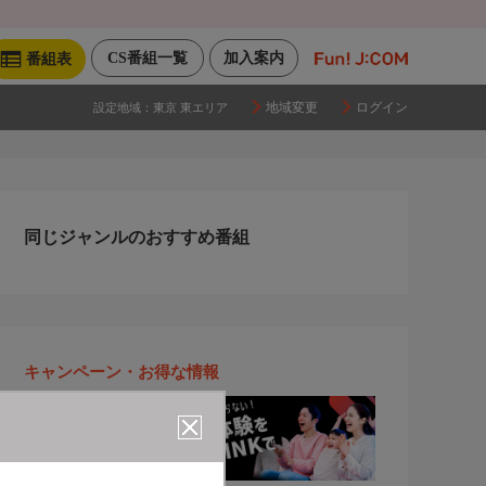
CS番組一覧
加入案内
番組表
地域変更
ログイン
設定地域：
東京 東エリア
同じジャンルのおすすめ番組
キャンペーン・お得な情報