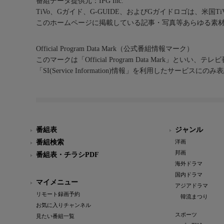
番組データ提供元：IPG Inc.
TiVo、Gガイド、G-GUIDE、およびGガイドロゴは、米国T
このホームページに掲載している記事・写真等あらゆる素
Official Program Data Mark（公式番組情報マーク）
このマークは「Official Program Data Mark」といい
「SI(Service Information)情報」を利用したサービ
番組表
ジャンル
番組検索
洋画
邦画
番組表・チラシPDF
海外ドラマ
国内ドラマ
マイメニュー
アジアドラマ
リモート録画予約
韓流まつり
お気に入りチャンネル
スポーツ
見たい番組一覧