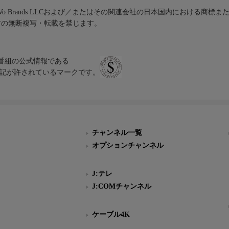
iVo Brands LLCおよび／またはその関連会社の日本国内における商標
材の無断複写・転載を禁じます。
、テレビ番組の公式情報である
スにのみ表記が許されているマークです。
チャンネル一覧
オプションチャンネル
J:テレ
J:COMチャンネル
ケーブル4K