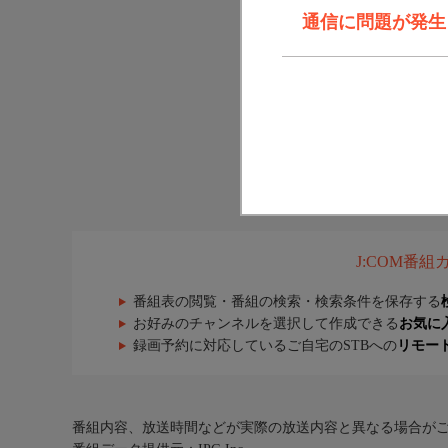
通信に問題が発生しま
J:COM番
番組表の閲覧・番組の検索・検索条件を保存する
お好みのチャンネルを選択して作成できる
お気に
録画予約に対応しているご自宅のSTBへの
リモー
番組内容、放送時間などが実際の放送内容と異なる場合が