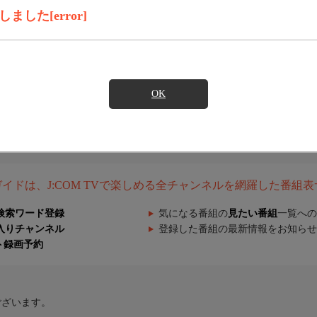
した[error]
OK
組ガイドは、J:COM TVで楽しめる全チャンネルを網羅した番組
検索ワード登録
気になる番組の
見たい番組
一覧への
入りチャンネル
登録した番組の最新情報をお知らせ
ト録画予約
ございます。