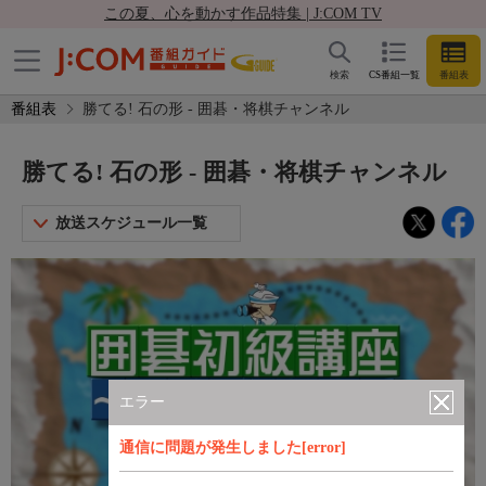
この夏、心を動かす作品特集 | J:COM TV
検索
CS番組一覧
番組表
番組表
勝てる! 石の形 - 囲碁・将棋チャンネル
勝てる! 石の形 - 囲碁・将棋チャンネル
放送スケジュール一覧
エラー
通信に問題が発生しました[error]