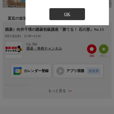
OK
直近の放送
囲碁）向井千瑛の囲碁初級講座「勝てる！ 石の形」No.13
8月13日(木)
12:30〜12:45
Ch.700
囲碁・将棋チャンネル
カレンダー登録
アプリ視聴
放送前
番組詳細内容
もっと見る
〜めざせ！5級〜
・急所を見つける (2)
講 師：向井千瑛五段