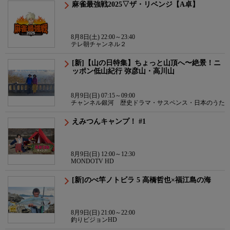
麻雀最強戦2025▽ザ・リベンジ【A卓】
8月8日(土) 22:00～23:40
テレ朝チャンネル２
[新]【山の日特集】ちょっと山頂へ〜絶景！ニ
ッポン低山紀行 弥彦山・高川山
8月9日(日) 07:15～09:00
チャンネル銀河 歴史ドラマ・サスペンス・日本のうた
えみつんキャンプ！ #1
8月9日(日) 12:00～12:30
MONDOTV HD
[新]のべ竿ノトビラ 5 高橋哲也×福江島の海
8月9日(日) 21:00～22:00
釣りビジョンHD