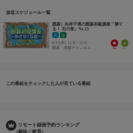
放送スケジュール一覧
囲碁）向井千瑛の囲碁初級講座「勝て
る！ 石の形」No.13
見
追
8/13(木)
12:30～12:45
囲碁・将棋チャンネル
この番組をチェックした人が見ている番組
リモート録画予約ランキング
(趣味／教育)