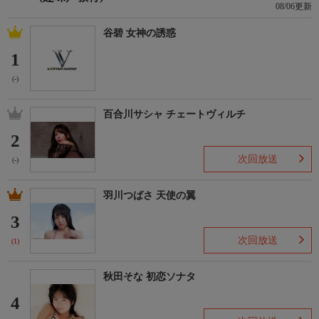
08/06更新
谷碧 女神の誘惑
1
(-)
百合川サシャ チェートヴィルチ
2
次回放送
(-)
羽川つばさ 天使の翼
3
次回放送
(1)
秋田そな 初恋ソナタ
4