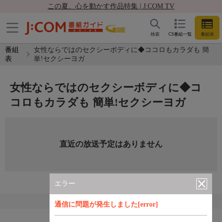
この夏、心を動かす作品特集 | J:COM TV
検索
CS番組一覧
番組表
番組
女性ならではのセクシーボディに◆ココロもカラダも 簡
表
単!セクシーヨガ
女性ならではのセクシーボディに◆コ
コロもカラダも 簡単!セクシーヨガ
直近の放送予定はありません
エラー
通信に問題が発生しました[error]