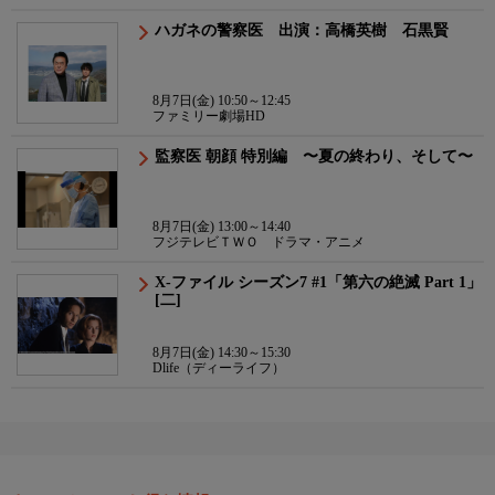
ハガネの警察医 出演：高橋英樹 石黒賢
8月7日(金) 10:50～12:45
ファミリー劇場HD
監察医 朝顔 特別編 〜夏の終わり、そして〜
8月7日(金) 13:00～14:40
フジテレビＴＷＯ ドラマ・アニメ
X-ファイル シーズン7 #1「第六の絶滅 Part 1」
[二]
8月7日(金) 14:30～15:30
Dlife（ディーライフ）