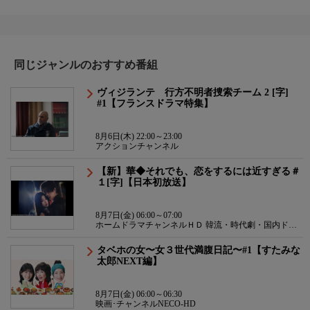
同じジャンルのおすすめ番組
ヴィジランテ 行方不明者捜索チーム 2 [字]
#1【フランスドラマ特集】
8月6日(木) 22:00～23:00
アクションチャンネル
【新】華◆それでも、恋をするには近すぎる＃
１[字]【日本初放送】
8月7日(金) 06:00～07:00
ホームドラマチャンネルＨＤ 韓流・時代劇・国内ドラ
マ
タベホの女〜女３世代満腹日記〜#1【すたみな
太郎NEXT編】
8月7日(金) 06:00～06:30
映画･チャンネルNECO-HD