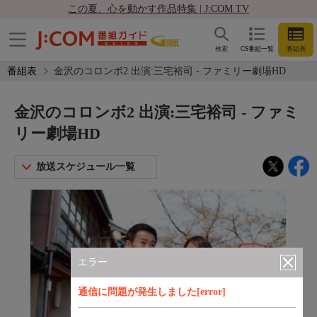
この夏、心を動かす作品特集 | J:COM TV
検索
CS番組一覧
番組表
番組表
金沢のコロンボ2 出演:三宅裕司 - ファミリー劇場HD
金沢のコロンボ2 出演:三宅裕司 - ファミ
リー劇場HD
放送スケジュール一覧
エラー
通信に問題が発生しました[error]