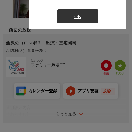
OK
前回の放送
金沢のコロンボ２ 出演：三宅裕司
7月28日(火)
19:00〜20:55
Ch.558
ファミリー劇場HD
カレンダー登録
アプリ視聴
放送中
番組詳細内容
もっと見る
【あらすじ】
“金沢のコロンボ”と呼ばれる前田勝利（三宅裕司）は、久しぶり
に警視の上野雅（浅野ゆう子）と再会する。雅は東京で起きた花