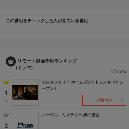
嫁殺人事件を追っていて遺体に残されていた“加賀繍（かがぬ
い）の髪飾り”の線から捜査をするため金沢に来たという。とこ
ろが金沢のホテルでも花嫁殺人事件が発生。被害者は前日に結婚
式を挙げたばかりで、その式には勝利も出席していた。そして遺
この番組をチェックした人が見ている番組
体には東京の事件と同じ加賀繍の髪飾りが残されていた！
【スタッフ】
【脚本】：ひかわかよ 【監督】：雑賀俊朗
【キャスト】
【出演】：三宅裕司、浅野ゆう子、野際陽子、とよた真帆、大和
田伸也、宮地真緒、村野武範、山崎大輔、吉満寛人、半田健人
リモート録画予約ランキング
ほか
(ドラマ)
【サブタイトル】
07/30更新
-
エレメンタリー ホームズ&ワトソン in NY シ
【放送・製作】
ーズン4
2015年初放送
1
【話数】
次回放送
(-)
-
【視聴制限】
ルーヴル・ミステリー 黒の仮面
-
2