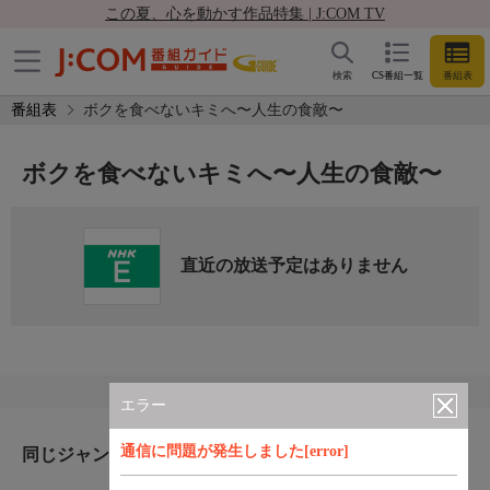
この夏、心を動かす作品特集 | J:COM TV
検索
CS番組一覧
番組表
番組表
ボクを食べないキミへ〜人生の食敵〜
ボクを食べないキミへ〜人生の食敵〜
直近の放送予定はありません
エラー
通信に問題が発生しました[error]
同じジャンルのおすすめ番組