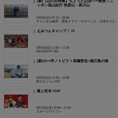
[新]【山の日特集】ちょっと山頂へ〜絶景！ニ
ッポン低山紀行 弥彦山・高川山
8月9日(日) 07:15～09:00
チャンネル銀河 歴史ドラマ・サスペンス・日本のうた
えみつんキャンプ！ #1
8月9日(日) 12:00～12:30
MONDOTV HD
[新]のべ竿ノトビラ 5 高橋哲也×福江島の海
8月9日(日) 21:00～22:00
釣りビジョンHD
嵐と松本 #249
8月10日(月) 20:00～21:00
スポーツライブ＋