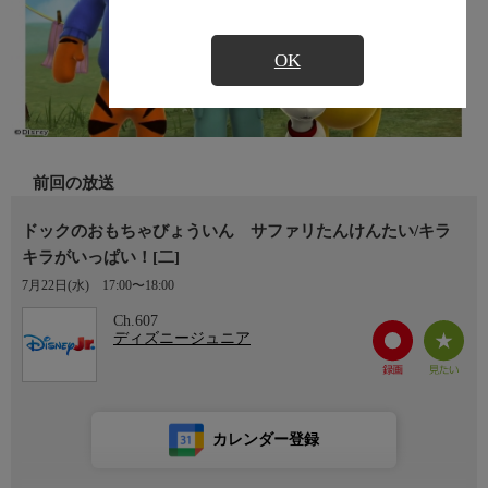
OK
前回の放送
ドックのおもちゃびょういん サファリたんけんたい/キラ
キラがいっぱい！[二]
7月22日(水)
17:00〜18:00
Ch.607
ディズニージュニア
カレンダー登録