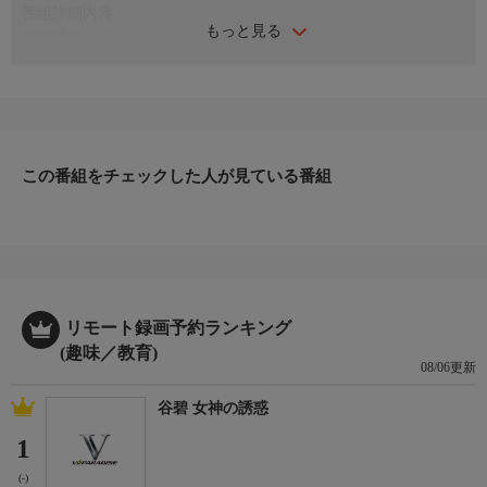
番組詳細内容
もっと見る
番組情報
ウィルが仲間の写真を撮っている。新しい本「マクスタッフィン
ズタウンの珍しいおもちゃ」に載せるのだ。ハリーとスタッフィ
ーは撮影してもらったのに、ラミーは声もかけられず落ち込む。
そんな時、ユニコーンのダートの角がなくなる。角を捜しに行っ
たドックたちの前にキラキラ輝くキャンピングカーが現れる。中
この番組をチェックした人が見ている番組
も宝石だらけで、持ち主は宝石が大好きで見た目が大事というキ
ラキラ公爵夫人だ。ダートの角はその車から見つかる。
リモート録画予約ランキング
(趣味／教育)
08/06更新
谷碧 女神の誘惑
1
(-)