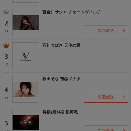
百合川サシャ チェートヴィルチ
2
次回放送
(-)
羽川つばさ 天使の翼
3
(1)
秋田そな 初恋ソナタ
4
次回放送
(-)
将棋)第34期 銀河戦
5
次回放送