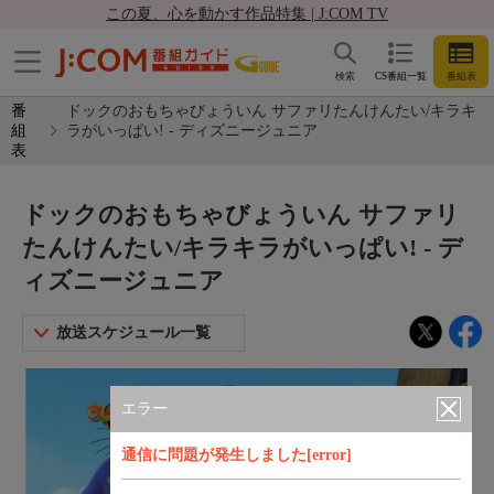
この夏、心を動かす作品特集 | J:COM TV
検索
CS番組一覧
番組表
番
ドックのおもちゃびょういん サファリたんけんたい/キラキ
組
ラがいっぱい! - ディズニージュニア
表
ドックのおもちゃびょういん サファリ
たんけんたい/キラキラがいっぱい! - デ
ィズニージュニア
放送スケジュール一覧
エラー
通信に問題が発生しました[error]