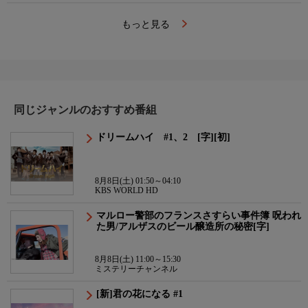
もっと見る
同じジャンルのおすすめ番組
ドリームハイ #1、2 [字][初]
8月8日(土) 01:50～04:10
KBS WORLD HD
マルロー警部のフランスさすらい事件簿 呪われ
た男/アルザスのビール醸造所の秘密[字]
8月8日(土) 11:00～15:30
ミステリーチャンネル
[新]君の花になる #1