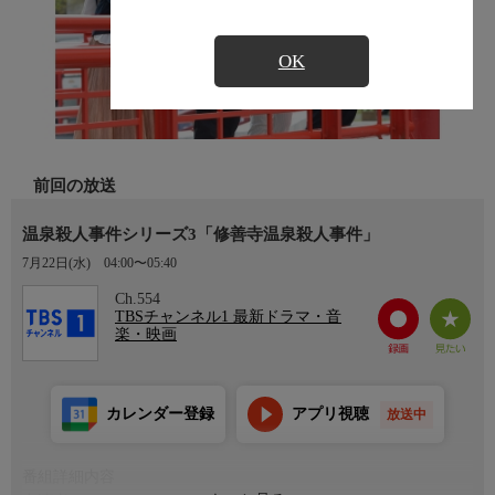
OK
前回の放送
温泉殺人事件シリーズ3「修善寺温泉殺人事件」
7月22日(水)
04:00〜05:40
Ch.554
TBSチャンネル1 最新ドラマ・音
楽・映画
カレンダー登録
アプリ視聴
放送中
番組詳細内容