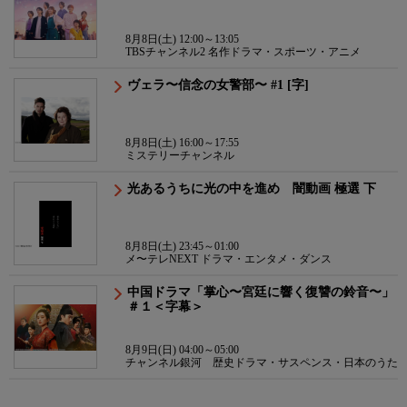
8月8日(土) 12:00～13:05
TBSチャンネル2 名作ドラマ・スポーツ・アニメ
ヴェラ〜信念の女警部〜 #1 [字]
8月8日(土) 16:00～17:55
ミステリーチャンネル
光あるうちに光の中を進め 闇動画 極選 下
8月8日(土) 23:45～01:00
メ〜テレNEXT ドラマ・エンタメ・ダンス
中国ドラマ「掌心〜宮廷に響く復讐の鈴音〜」
＃１＜字幕＞
8月9日(日) 04:00～05:00
チャンネル銀河 歴史ドラマ・サスペンス・日本のうた