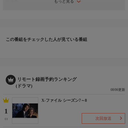
もっと見る
出演者
片岡鶴太郎、浅利陽介、NANA（MAX）、菅野莉央、飯田基祐、
山下裕子、浦山可児、植木祥平、池上季実子、長谷川稀世、茅島
成美、太田唯、尾藤亜衣、パーマ大佐、あめくみちこ、西村和
彦、西郷輝彦 ほか
番組内容
片岡鶴太郎主演の人気シリーズ第3弾。ミステリー作家・吉村達
この番組をチェックした人が見ている番組
也の小説を原作に、片岡演じる温泉が大好きな警視庁の警部・志
垣良雄と、浅利陽介演じる相棒の和久井一郎刑事が温泉地で殺人
事件の謎に挑む姿を描く。今回の舞台は修善寺温泉。家族旅行で
修善寺に出かけた志垣警部は殺人事件に巻き込まれる。その事件
には、花屋チェーンの女社長とその娘の出生の秘密が大きく関わ
っていた…。2017年作品。
リモート録画予約ランキング
番組概要
(ドラマ)
全1話
08/06更新
原作・脚本
X-ファイル シーズン7～8
【原作】吉村達也【脚本】鈴木裕那、佐藤奈央
制作
1
テレパック／TBS ２０１７
次回放送
(-)
プロデューサー
井上季子