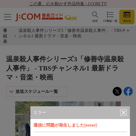
この夏、心を動かす作品特集 | J:COM TV
検索
CS番組一覧
番組表
番
温泉殺人事件シリーズ3「修善寺温泉殺人事件」 - TBSチャ
組
ンネル1 最新ドラマ・音楽・映画
表
温泉殺人事件シリーズ3「修善寺温泉殺
人事件」 - TBSチャンネル1 最新ドラ
マ・音楽・映画
放送スケジュール一覧
エラー
通信に問題が発生しました[error]