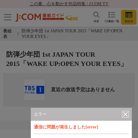
この夏、心を動かす作品特集 | J:COM TV
検索
CS番組一覧
番組表
番組
防弾少年団 1st JAPAN TOUR 2015「WAKE UP:OPEN
表
YOUR EYES」
防弾少年団 1st JAPAN TOUR
2015「WAKE UP:OPEN YOUR EYES」
直近の放送予定はありません
エラー
通信に問題が発生しました[error]