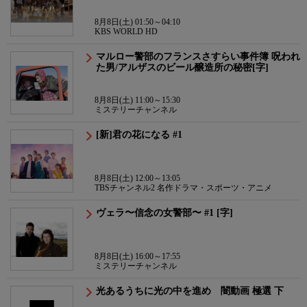
8月8日(土) 01:50～04:10
KBS WORLD HD
マルロー警部のフランスさすらい事件簿 呪われ
た男/アルザスのビール醸造所の秘密[字]
8月8日(土) 11:00～15:30
ミステリーチャンネル
[新]君の花になる #1
8月8日(土) 12:00～13:05
TBSチャンネル2 名作ドラマ・スポーツ・アニメ
ヴェラ〜信念の女警部〜 #1 [字]
8月8日(土) 16:00～17:55
ミステリーチャンネル
光あるうちに光の中を進め 闇動画 極選 下