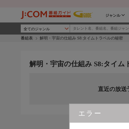
ジャンル
番組表
解明・宇宙の仕組み S8:タイムトラベルの秘密
解明・宇宙の仕組み S8:タイ
直近の放送
エラー