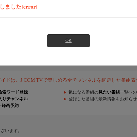
した[error]
OK
組ガイドは、J:COM TVで楽しめる全チャンネルを網羅した番組
検索ワード登録
気になる番組の
見たい番組
一覧への
入りチャンネル
登録した番組の最新情報をお知らせ
ト録画予約
ございます。