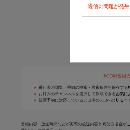
通信に問題が発生しま
J:COM番
番組表の閲覧・番組の検索・検索条件を保存する
お好みのチャンネルを選択して作成できる
お気に
録画予約に対応しているご自宅のSTBへの
リモー
番組内容、放送時間などが実際の放送内容と異なる場合が