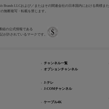
iVo Brands LLCおよび／またはその関連会社の日本国内における商標
材の無断複写・転載を禁じます。
、テレビ番組の公式情報である
スにのみ表記が許されているマークです。
チャンネル一覧
オプションチャンネル
J:テレ
J:COMチャンネル
ケーブル4K