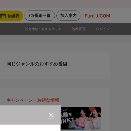
CS番組一覧
加入案内
番組表
地域変更
ログイン
設定地域：
東京 東エリア
同じジャンルのおすすめ番組
キャンペーン・お得な情報