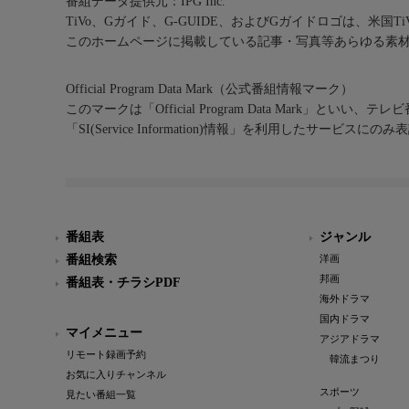
番組データ提供元：IPG Inc.
TiVo、Gガイド、G-GUIDE、およびGガイドロゴは、米国T
このホームページに掲載している記事・写真等あらゆる素
Official Program Data Mark（公式番組情報マーク）
このマークは「Official Program Data Mark」といい
「SI(Service Information)情報」を利用したサービ
番組表
ジャンル
番組検索
洋画
邦画
番組表・チラシPDF
海外ドラマ
国内ドラマ
マイメニュー
アジアドラマ
リモート録画予約
韓流まつり
お気に入りチャンネル
スポーツ
見たい番組一覧