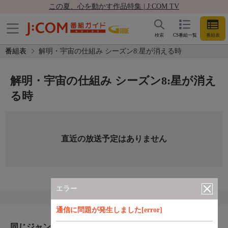
この夏、心を動かす作品特集 | J:COM TV
検索
CS番組一覧
番組表
番組表
解明・宇宙の仕組み シーズン8:星が消える時
解明・宇宙の仕組み シーズン8:星が消え
る時
直近の放送予定はありません
エラー
通信に問題が発生しました[error]
同じジャンルのおすすめ番組