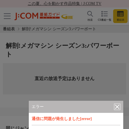
この夏、心を動かす作品特集 | J:COM TV
検索
CS番組一覧
番組表
番組表
解剖!メガマシン シーズン3:パワーボート
解剖!メガマシン シーズン3:パワーボー
ト
直近の放送予定はありません
エラー
通信に問題が発生しました[error]
同じジャンルのおすすめ番組