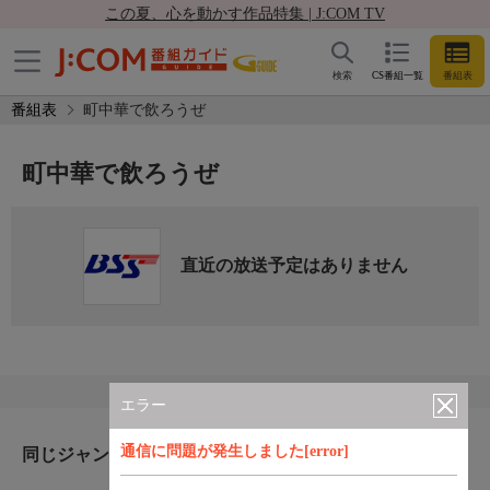
この夏、心を動かす作品特集 | J:COM TV
検索
CS番組一覧
番組表
番組表
町中華で飲ろうぜ
町中華で飲ろうぜ
直近の放送予定はありません
エラー
通信に問題が発生しました[error]
同じジャンルのおすすめ番組