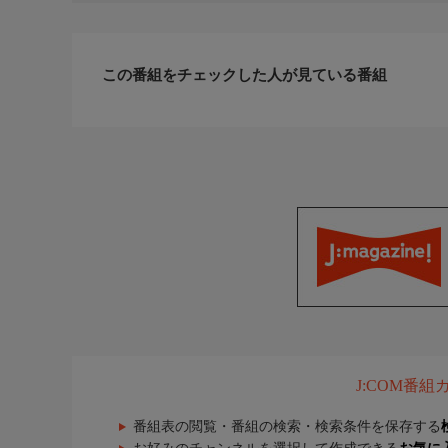
舟形の宗平：伊東四朗
ほか
制作
この番組をチェックした人が見ている番組
原作：池波正太郎
脚本：古田求 安倍徹郎
監督：斎藤光正
制作：フジテレビ 松竹株式会社
おしらせ
＊この番組はＨＤ放送からのアップコンバートです
J:COM番
番組表の閲覧・番組の検索・検索条件を保存する