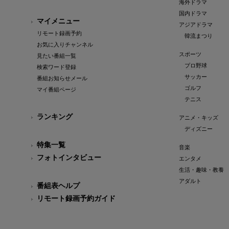
海外ドラマ
国内ドラマ
マイメニュー
アジアドラマ
リモート録画予約
韓流まつり
お気に入りチャンネル
スポーツ
見たい番組一覧
プロ野球
検索ワード登録
サッカー
番組お知らせメール
ゴルフ
マイ番組ページ
テニス
ランキング
アニメ・キッズ
ディズニー
特集一覧
音楽
フォトインタビュー
エンタメ
生活・趣味・教養
アダルト
番組表ヘルプ
リモート録画予約ガイド