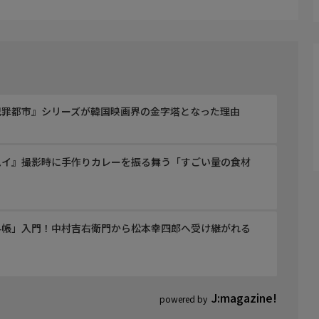
、「居場所を知りたいのか？」と聞いてきた。
た。
、彦蔵だけが捕らえられた。
犯罪都市』シリーズが韓国映画界の金字塔となった理由
ムイ』撮影時に手作りカレーを振る舞う「すごい量の食材
科帳」入門！中村吉右衛門から松本幸四郎へ受け継がれる
J:magazine!
powered by