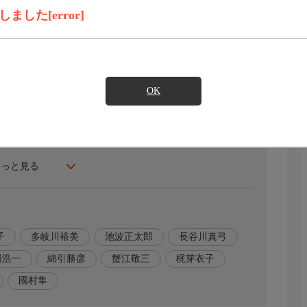
見たい
した[error]
に盗みに入るという予告状が届いていた。
の異名のとおり、音もなく出入りし、必ず証拠の名札を残
OK
彦蔵一味だった。
もっと見る
らは逃げおおせてしまう。
断、盗人同士の仲間割れだと考えた。
子
多岐川裕美
池波正太郎
長谷川真弓
三郎（田中健）の女房、おしげ（賀来千香子）のところへ
浦浩一
綿引勝彦
蟹江敬三
梶芽衣子
國村隼