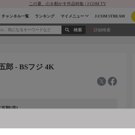
この夏、心を動かす作品特集 | J:COM TV
チャンネル一覧
ランキング
マイメニュー
J:COM STREAM
詳細検索
- BSフジ 4K
五郎[字]