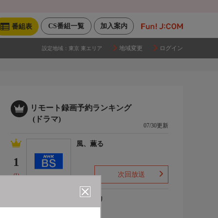
CS番組一覧
加入案内
番組表
地域変更
ログイン
設定地域：
東京 東エリア
リモート録画予約ランキング
(ドラマ)
07/30更新
風、薫る
1
次回放送
(1)
ひまわり
2