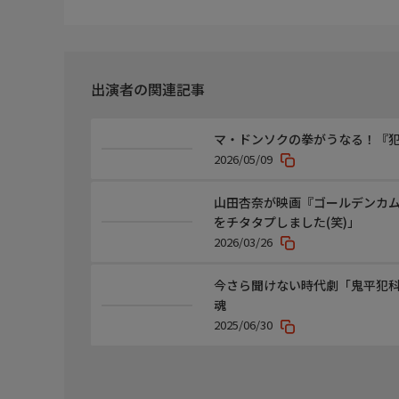
だが、帰り際、権三郎がいきなり政次の前に現われ
火付盗賊改方も文五郎の居場所を突き止めていた。
文五郎の後を付ける平蔵たち。
だが、その前に彦蔵、政次が現われ、文五郎を襲っ
出演者の関連記事
平蔵たちが割って入ると、文五郎は逃走してしまい
出演者
マ・ドンソクの拳がうなる！『
長谷川平蔵：中村吉右衛門
2026/05/09
久栄：多岐川裕美
小林金弥：中村歌昇
山田杏奈が映画『ゴールデンカ
酒井祐助：勝野洋
をチタタプしました(笑)」
木村忠吾：尾美としのり
2026/03/26
おまさ：梶芽衣子
小房の粂八：蟹江敬三
今さら聞けない時代劇「鬼平犯
大滝の五郎蔵：綿引勝彦
魂
伊三次：三浦浩一
2025/06/30
雨引の文五郎：國村隼
犬神の権三郎：田中健
おきぬ：長谷川真弓
おしげ：賀来千香子