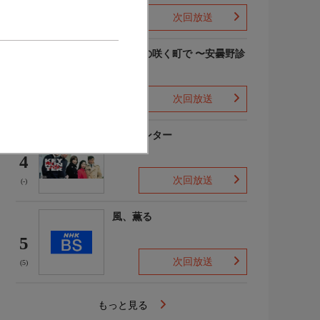
次回放送
(6)
勿忘草の咲く町で 〜安曇野診
療記〜
3
次回放送
(4)
キイハンター
4
次回放送
(-)
風、薫る
5
次回放送
(5)
もっと見る