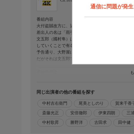
Ch.181
BSフジ 4K
通信に問題が発生しま
番組内容
火付盗賊改方に、近々日本橋の足袋問屋「大野屋」
差出人の名は「雨引文五郎」。
文五郎（國村隼）はひとり働きの盗っ人で、隙間風
していくことで有名だった。
予告通り、大野屋に盗人が入った。
だがそれは文五郎ではなく、急ぎ働き専門の落針の
番組内容２
火付盗賊改方の活躍で一味は捕らえられたが、彦蔵
長谷川平蔵（中村吉右衛門）は、文五郎の密告と判
予告状の話は彦蔵の耳にも入った。
同じ出演者の他の番組を探す
激怒する彦蔵は文五郎の居場所を探し出す。
中村吉右衛門
尾美としのり
賀来千香
手下の政次は以前文五郎と仕事をしていた犬神の権
聞き込みに行った。
斎藤光正
安倍徹郎
伊東四朗
三
「どこにいるかは知らない」というおしげ。
中村歌昇
勝野洋
古田求
田中健
番組内容３