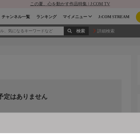
この夏、心を動かす作品特集 | J:COM TV
チャンネル一覧
ランキング
マイメニュー
J:COM STREAM
詳細検索
予定はありません