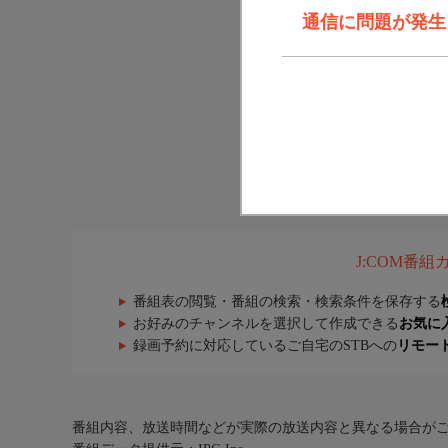
通信に問題が発生しま
J:COM番
番組表の閲覧・番組の検索・検索条件を保存する
お好みのチャンネルを選択して作成できる
お気に
録画予約に対応しているご自宅のSTBへの
リモー
番組内容、放送時間などが実際の放送内容と異なる場合が