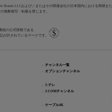
iVo Brands LLCおよび／またはその関連会社の日本国内における商標
材の無断複写・転載を禁じます。
、テレビ番組の公式情報である
スにのみ表記が許されているマークです。
チャンネル一覧
オプションチャンネル
J:テレ
J:COMチャンネル
ケーブル4K