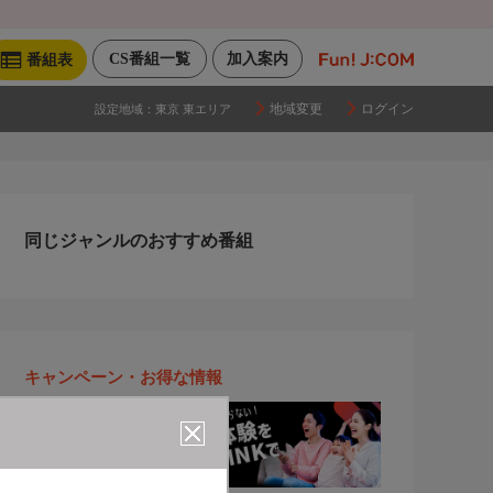
CS番組一覧
加入案内
番組表
地域変更
ログイン
設定地域：
東京 東エリア
同じジャンルのおすすめ番組
キャンペーン・お得な情報