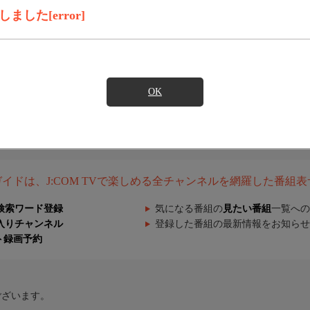
した[error]
OK
組ガイドは、J:COM TVで楽しめる全チャンネルを網羅した番組
検索ワード登録
気になる番組の
見たい番組
一覧への
入りチャンネル
登録した番組の最新情報をお知らせ
ト録画予約
ございます。