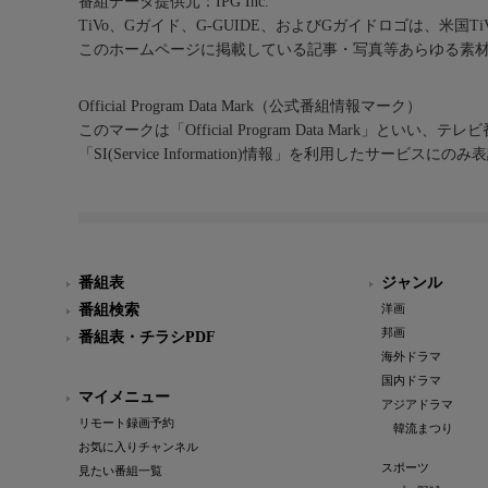
番組データ提供元：IPG Inc.
TiVo、Gガイド、G-GUIDE、およびGガイドロゴは、米国T
このホームページに掲載している記事・写真等あらゆる素
Official Program Data Mark（公式番組情報マーク）
このマークは「Official Program Data Mark」といい
「SI(Service Information)情報」を利用したサービ
番組表
ジャンル
番組検索
洋画
邦画
番組表・チラシPDF
海外ドラマ
国内ドラマ
マイメニュー
アジアドラマ
リモート録画予約
韓流まつり
お気に入りチャンネル
スポーツ
見たい番組一覧