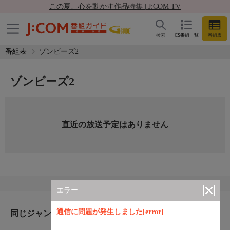
この夏、心を動かす作品特集 | J:COM TV
検索
CS番組一覧
番組表
番組表
ゾンビーズ2
ゾンビーズ2
直近の放送予定はありません
エラー
通信に問題が発生しました[error]
同じジャンルのおすすめ番組