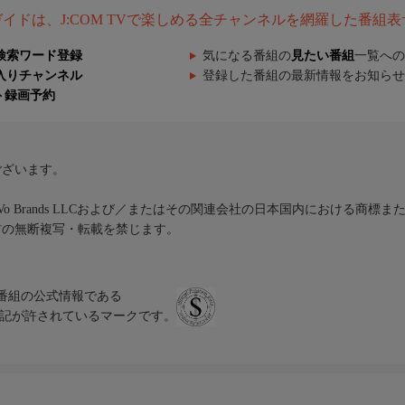
組ガイドは、J:COM TVで楽しめる全チャンネルを網羅した番組
検索ワード登録
気になる番組の
見たい番組
一覧への
入りチャンネル
登録した番組の最新情報をお知らせ
ト録画予約
ございます。
iVo Brands LLCおよび／またはその関連会社の日本国内における商標
材の無断複写・転載を禁じます。
、テレビ番組の公式情報である
スにのみ表記が許されているマークです。