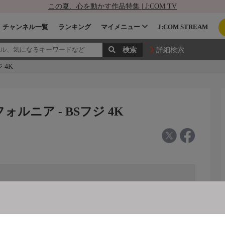
この夏、心を動かす作品特集 | J:COM TV
チャンネル一覧
ランキング
マイメニュー
J:COM STREAM
詳細検索
 4K
ルニア - BSフジ 4K