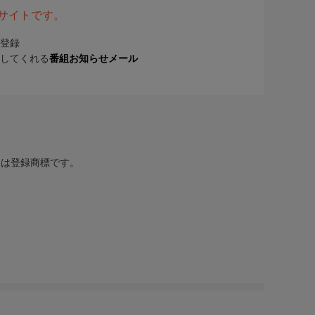
表サイトです。
登録
してくれる
番組お知らせメール
または登録商標です。