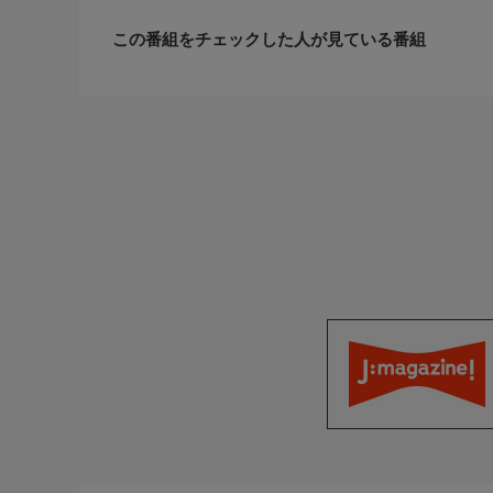
食べる ＜シーフードの屋台街！＞
この番組をチェックした人が見ている番組
・サンフランシスコのシーフードが美味しいフィッ
ポット。
番組では、それぞれの観光スポットをくわしくお伝
出演者
ナレーター：服部潤
おしらせ
＊この番組はＨＤ放送からのアップコンバートです