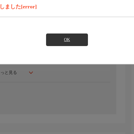
見たい
した[error]
降り注ぐアメリカ、カリフォルニア州の人気観光地のおす
の都、ロサンゼルスや個性的なビーチが連なるオレンジカ
OK
もっと見る
。
ッドウエイを見学。
山いる歩道を散策。
目！
街散策！
遺産のヨセミテ国立公園の絶景を望む。