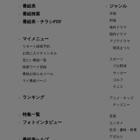
番組表
ジャンル
番組検索
洋画
邦画
番組表・チラシPDF
海外ドラマ
国内ドラマ
マイメニュー
アジアドラマ
リモート録画予約
韓流まつり
お気に入りチャンネル
スポーツ
見たい番組一覧
プロ野球
検索ワード登録
サッカー
番組お知らせメール
ゴルフ
マイ番組ページ
テニス
ランキング
アニメ・キッズ
ディズニー
特集一覧
音楽
フォトインタビュー
エンタメ
生活・趣味・教養
アダルト
番組表ヘルプ