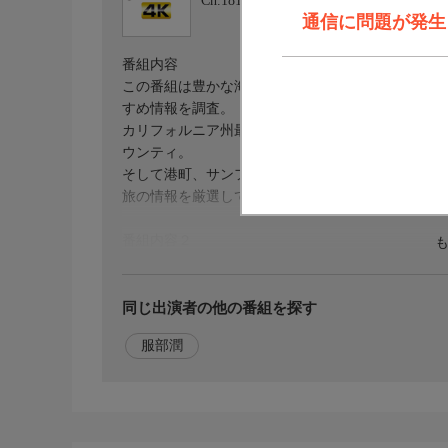
Ch.181
BSフジ 4K
通信に問題が発生しま
番組内容
この番組は豊かな海の自然と太陽の光がさんさんと
すめ情報を調査。
カリフォルニア州最南端の町、サンディエゴ。映画
ウンティ。
そして港町、サンフランシスコの観光地をご紹介。
旅の情報を厳選して、解りやすくお伝えする。
番組内容２
観る ＜観光名所がいっぱい！＞
・サンディエゴ発祥の地、オールドタウンを訪ねる
・サンディエゴならでは、アメリカ海軍の空母、ミ
同じ出演者の他の番組を探す
・ロサンゼルスでは映画の衣装をまとった人々が沢
服部潤
・個性的なビーチが連なるオレンジカウンティに注
・サンフランシスコで名物のケーブルカーに乗って
番組内容３
・サンフランシスコから少し足をのばし、世界自然