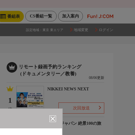
CS番組一覧
加入案内
番組表
地域変更
ログイン
設定地域：
東京 東エリア
リモート録画予約ランキング
(ドキュメンタリー／教養)
08/06更新
NIKKEI NEWS NEXT
1
次回放送
(4)
ジオ・ジャパン 絶景100の旅
ミニ
2