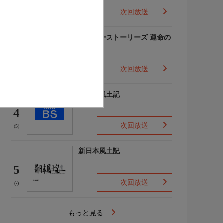
次回放送
(-)
アナザーストーリーズ 運命の
分岐点
3
次回放送
(1)
新日本風土記
4
次回放送
(5)
新日本風土記
5
次回放送
(-)
もっと見る