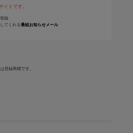
表サイトです。
登録
してくれる
番組お知らせメール
または登録商標です。