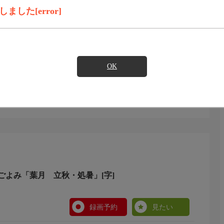
録画予約
見たい
した[error]
の知恵と料理を、季節の暦・二十四節気ごとに紹介する。
花が美しいころ、冬瓜をまるごと料理して夏の疲れをいや
を迎えて、にぎやかに地蔵盆。手作りのヤマモモジュースと
OK
ごよみ「葉月 立秋・処暑」[字]
録画予約
見たい