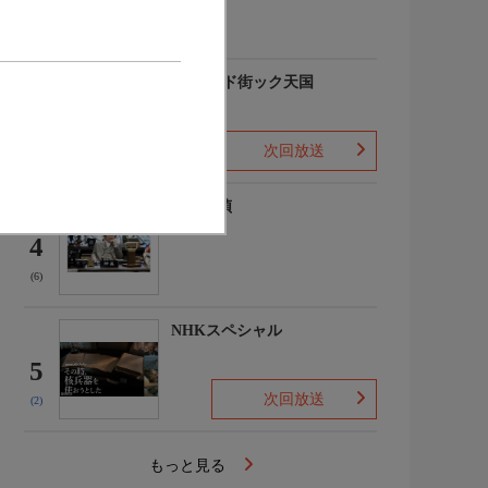
(-)
出没!アド街ック天国
3
次回放送
(5)
歴史探偵
4
(6)
NHKスペシャル
5
次回放送
(2)
もっと見る