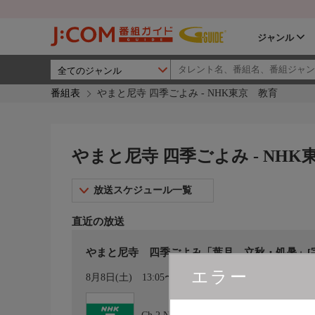
ジャンル
番組表
やまと尼寺 四季ごよみ - NHK東京 教育
やまと尼寺 四季ごよみ - NHK
放送スケジュール一覧
直近の放送
やまと尼寺 四季ごよみ「葉月 立秋・処暑」[字
エラー
カレンダー登録
8月8日(土)
13:05〜13:15