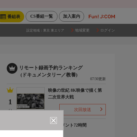
CS番組一覧
加入案内
番組表
地域変更
ログイン
設定地域：
東京 東エリア
リモート録画予約ランキング
(ドキュメンタリー／教養)
07/30更新
映像の世紀 8K映像で描く第
二次世界大戦
1
次回放送
(-)
ドキュメント72時間
2