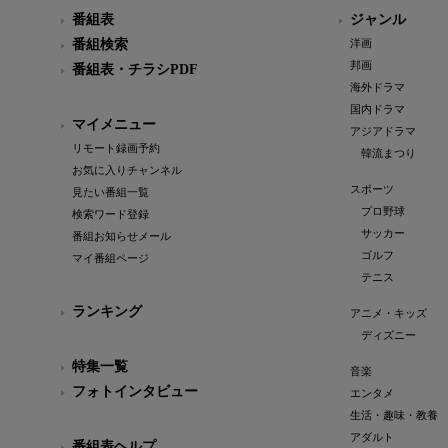
番組表
ジャンル
番組検索
洋画
邦画
番組表・チラシPDF
海外ドラマ
国内ドラマ
マイメニュー
アジアドラマ
リモート録画予約
韓流まつり
お気に入りチャンネル
スポーツ
見たい番組一覧
プロ野球
検索ワード登録
サッカー
番組お知らせメール
ゴルフ
マイ番組ページ
テニス
ランキング
アニメ・キッズ
ディズニー
特集一覧
音楽
フォトインタビュー
エンタメ
生活・趣味・教養
アダルト
番組表ヘルプ