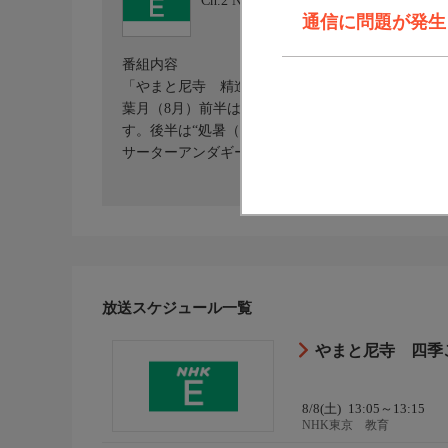
Ch.2
NHK東京 教育
通信に問題が発生しま
番組内容
「やまと尼寺 精進日記」の音羽山観音寺の暮らし
葉月（8月）前半は“立秋（りっしゅう）”。ハスの
す。後半は“処暑（しょしょ）”。里の子どもたち
サーターアンダギーでおもてなし。
放送スケジュール一覧
やまと尼寺 四季
8/8(土)
13:05～13:15
NHK東京 教育