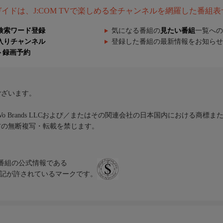
組ガイドは、J:COM TVで楽しめる全チャンネルを網羅した番組
検索ワード登録
気になる番組の
見たい番組
一覧への
入りチャンネル
登録した番組の最新情報をお知らせ
ト録画予約
ございます。
iVo Brands LLCおよび／またはその関連会社の日本国内における商標
材の無断複写・転載を禁じます。
、テレビ番組の公式情報である
スにのみ表記が許されているマークです。