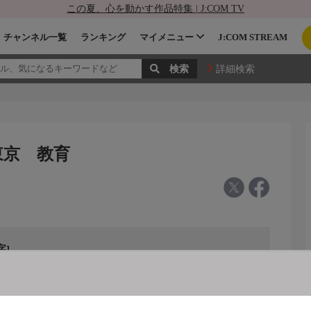
この夏、心を動かす作品特集 | J:COM TV
チャンネル一覧
ランキング
マイメニュー
J:COM STREAM
詳細検索
東京 教育
]