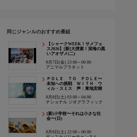
同じジャンルのおすすめ番組
【シャークWEEK！サメフェ
ス2026】[新]大捜索！深海の黒
いアオザメ(二)
8月7日(金) 23:00～00:00
アニマルプラネット
ＰＯＬＥ ＴＯ ＰＯＬＥ〜
未知への挑戦 ＷＩＴＨ ウ
ィル・スミス 声：東地宏樹
8月8日(土) 03:00～04:00
ナショナル ジオグラフィック
[新]小学校〜それは小さな社
会〜(日)
8月8日(土) 22:00～00:00
ディスカバリーチャンネル