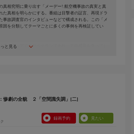
の真相究明に乗り出す「メーデー!:航空機事故の真実と真
れた真相を明らかにする。番組は目撃者の証言、再現ドラ
た事故調査官のインタビューなどで構成される。この「メ
原因を分類してテーマごとに多くの事例を再検証してい
はアマチュアであれベテランであれ、方向感覚を失ってし
もっと見る
靄のニューヨーク沖で、元空軍パイロットのベテラン機長は紅
インドネシア沖で迷子になり墜落していった。彼らはなぜ自分
そして回避策がなぜ取られなかったのだろうか。
：惨劇の全貌 ２「空間識失調」[二]
録画予約
見たい
ック