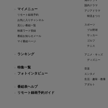
海外ドラマ
国内ドラマ
マイメニュー
アジアドラマ
リモート録画予約
韓流まつり
お気に入りチャンネル
スポーツ
見たい番組一覧
プロ野球
検索ワード登録
サッカー
番組お知らせメール
ゴルフ
マイ番組ページ
テニス
ランキング
アニメ・キッズ
ディズニー
特集一覧
音楽
フォトインタビュー
エンタメ
生活・趣味・教養
アダルト
番組表ヘルプ
リモート録画予約ガイド