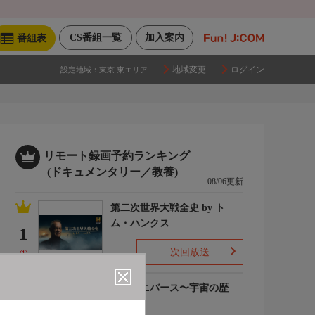
CS番組一覧
加入案内
番組表
地域変更
ログイン
設定地域：
東京 東エリア
リモート録画予約ランキング
(ドキュメンタリー／教養)
08/06更新
第二次世界大戦全史 by ト
ム・ハンクス
1
次回放送
(1)
ザ・ユニバース〜宇宙の歴
史〜S6
2