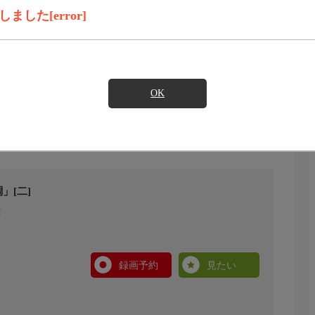
した[error]
OK
」[二]
録画予約
見たい