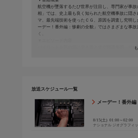
航空機が墜落するたび世界が注目し、専門家が事故
相」では、史上最も良く知られた航空機事故に隠さ
マ、最先端技術を使ったＣＧ、原因を調査し究明し
ーデー！番外編：惨劇の全貌」ではさまざまな事故
く。
▼エピソード内容
パイロットを死の淵に突き落とす空間識失調。それ
まう航空事故の主要原因になる。JFKジュニアは
海で、IRSが壊れたボーイング737の機長は嵐の
が死の淵に立っていることに気づかなかったのか。
放送スケジュール一覧
メーデー！番外編
8/15(土)
01:00～02:00
ナショナル ジオグラフィ