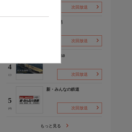
次回放送
(2)
ザ・森男
3
次回放送
(-)
バトル360
4
次回放送
(-)
新・みんなの鉄道
5
次回放送
(4)
もっと見る