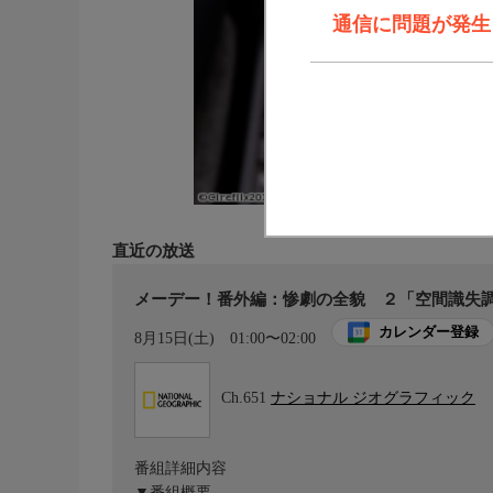
通信に問題が発生しま
直近の放送
メーデー！番外編：惨劇の全貌 ２「空間識失調
カレンダー登録
8月15日(土)
01:00〜02:00
Ch.651
ナショナル ジオグラフィック
番組詳細内容
▼番組概要