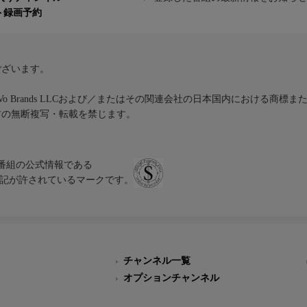
ト録画予約
ございます。
iVo Brands LLCおよび／またはその関連会社の日本国内における商標
材の無断複写・転載を禁じます。
、テレビ番組の公式情報である
スにのみ表記が許されているマークです。
チャンネル一覧
オプションチャンネル