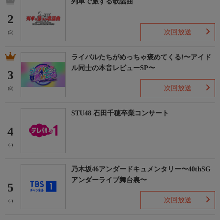
列車で旅する歌謡曲
2
次回放送
(5)
ライバルたちがめっちゃ褒めてくる!〜アイド
ル同士の本音レビューSP〜
3
次回放送
(8)
STU48 石田千穂卒業コンサート
4
(-)
乃木坂46アンダードキュメンタリー〜40thSG
アンダーライブ舞台裏〜
5
次回放送
(-)