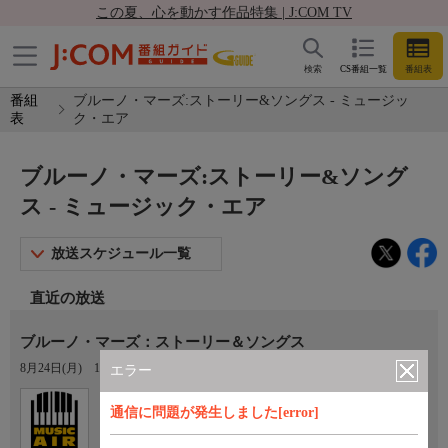
この夏、心を動かす作品特集 | J:COM TV
検索
CS番組一覧
番組表
番組
ブルーノ・マーズ:ストーリー&ソングス - ミュージッ
表
ク・エア
ブルーノ・マーズ:ストーリー&ソング
ス - ミュージック・エア
放送スケジュール一覧
直近の放送
ブルーノ・マーズ：ストーリー＆ソングス
8月24日(月)
19:00〜19:30
エラー
Ch.355
通信に問題が発生しました[error]
ミュージック・エア