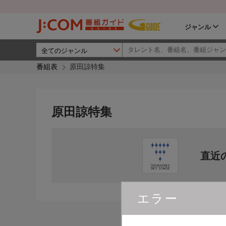
ジャンル
番組表
原田諒特集
原田諒特集
直近
エラー