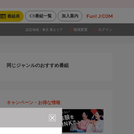
CS番組一覧
加入案内
番組表
地域変更
ログイン
設定地域：
東京 東エリア
同じジャンルのおすすめ番組
キャンペーン・お得な情報