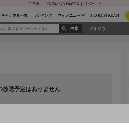
この夏、心を動かす作品特集 | J:COM TV
チャンネル一覧
ランキング
マイメニュー
J:COM STREAM
詳細検索
の放送予定はありません