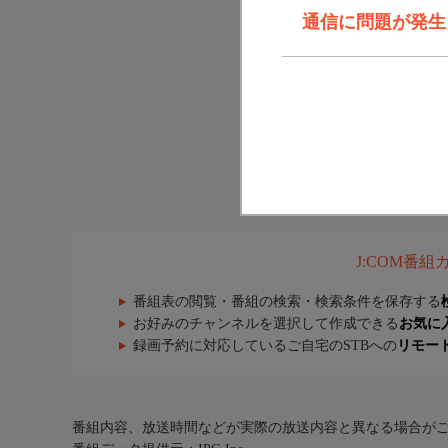
通信に問題が発生しま
J:COM番
番組表の閲覧・番組の検索・検索条件を保存する
お好みのチャンネルを選択して作成できる
お気に
録画予約に対応しているご自宅のSTBへの
リモー
番組内容、放送時間などが実際の放送内容と異なる場合が