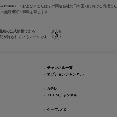
iVo Brands LLCおよび／またはその関連会社の日本国内における商標
材の無断複写・転載を禁じます。
、テレビ番組の公式情報である
スにのみ表記が許されているマークです。
チャンネル一覧
オプションチャンネル
J:テレ
J:COMチャンネル
ケーブル4K