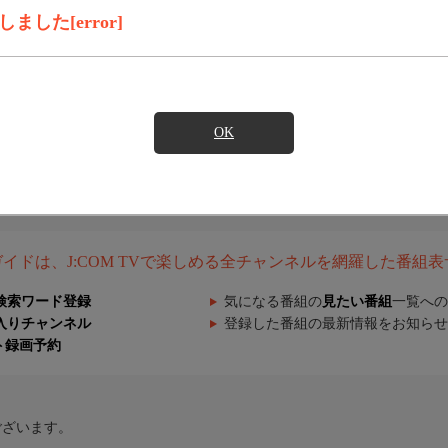
した[error]
OK
組ガイドは、J:COM TVで楽しめる全チャンネルを網羅した番組
検索ワード登録
気になる番組の
見たい番組
一覧への
入りチャンネル
登録した番組の最新情報をお知らせ
ト録画予約
ございます。