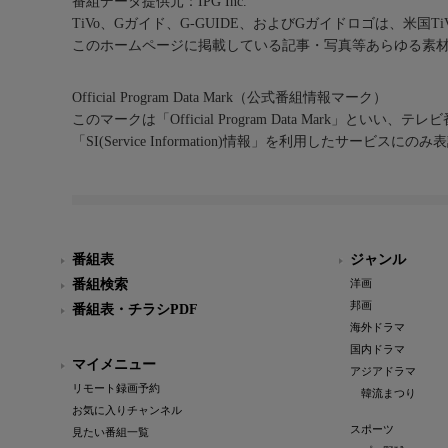
番組データ提供元：IPG Inc.
TiVo、Gガイド、G-GUIDE、およびGガイドロゴは、米国T
このホームページに掲載している記事・写真等あらゆる素
Official Program Data Mark（公式番組情報マーク）
このマークは「Official Program Data Mark」といい
「SI(Service Information)情報」を利用したサービ
番組表
ジャンル
番組検索
洋画
邦画
番組表・チラシPDF
海外ドラマ
国内ドラマ
マイメニュー
アジアドラマ
リモート録画予約
韓流まつり
お気に入りチャンネル
スポーツ
見たい番組一覧