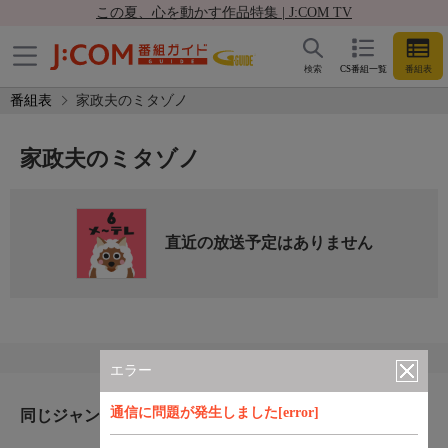
この夏、心を動かす作品特集 | J:COM TV
検索
CS番組一覧
番組表
番組表
家政夫のミタゾノ
家政夫のミタゾノ
直近の放送予定はありません
エラー
通信に問題が発生しました[error]
同じジャンルのおすすめ番組