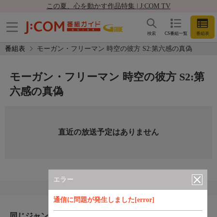
この夏、心を動かす作品特集 | J:COM TV
検索
CS番組一覧
番組表
番組表
モーガン・フリーマン 時空の彼方 S2:第六感の真偽
モーガン・フリーマン 時空の彼方 S2:第
六感の真偽
直近の放送予定はありません
エラー
通信に問題が発生しました[error]
同じジャンルのおすすめ番組