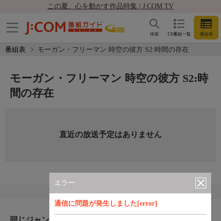
この夏、心を動かす作品特集 | J:COM TV
検索
CS番組一覧
番組表
番組表
モーガン・フリーマン 時空の彼方 S2:時間の存在
モーガン・フリーマン 時空の彼方 S2:時
間の存在
直近の放送予定はありません
エラー
通信に問題が発生しました[error]
同じジャンルのおすすめ番組