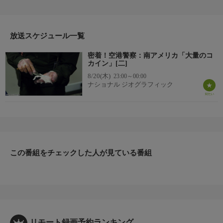
空港だ。連邦警察は違法行為を阻止するため1日24時間、週7日、
休まず活動している。主な脅威はコカインの密輸。乗客はコカイ
ンを体の表面のみならず、体内に忍ばせたり、食料品や飲料品に
放送スケジュール一覧
隠したりする。若者や高齢者、頻繁に飛行機を利用する客、子連
れの親まで、様々な背景を持つ運び屋の逮捕劇に迫る。
密着！空港警察：南アメリカ「大量のコ
▼エピソード内容
カイン」[二]
コロンビアとペルーを代表する空港で、大量のコカインが押収さ
8/20(木)
23:00～00:00
れた。運び屋たちに迫る。ドミニカに旅行する青年は子供用の収
ナショナル ジオグラフィック
納ケースにコカインを隠していたが、本人が知らないところにも
コカインが潜んでいた。売人は嘘の重量を伝えていたのだ。幼い
娘を連れた母親が袋入りの食料品と子供服にコカインを忍ばせて
運び、逮捕。我が子と別れることに。ペットボトルに液体コカイ
ンを入れた男は観光でペルーに来たと言い張っていた。
この番組をチェックした人が見ている番組
リモート録画予約ランキング