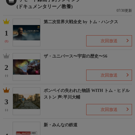
(ドキュメンタリー／教養)
07/30更新
第二次世界大戦全史 by トム・ハンクス
1
次回放送
(1)
ザ・ユニバース〜宇宙の歴史〜S6
2
次回放送
(-)
ポンペイの失われた物語 WITH トム・ヒドル
ストン 声:平川大輔
3
次回放送
(-)
新・みんなの鉄道