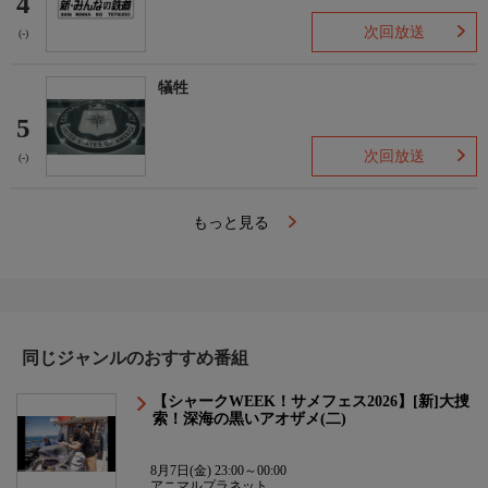
4
次回放送
(-)
犠牲
5
次回放送
(-)
もっと見る
同じジャンルのおすすめ番組
【シャークWEEK！サメフェス2026】[新]大捜
索！深海の黒いアオザメ(二)
8月7日(金) 23:00～00:00
アニマルプラネット