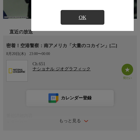
OK
直近の放送
密着！空港警察：南アメリカ「大量のコカイン」[二]
8月20日(木)
23:00〜00:00
Ch.651
ナショナル ジオグラフィック
カレンダー登録
番組詳細内容
もっと見る
▼番組概要
ペルーのリマにあるホルヘ・チャベス国際空港、コロンビアのボ
ゴタにあるエル・ドラド国際空港は、南アメリカで格別に忙しい