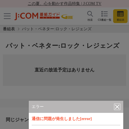
この夏、心を動かす作品特集 | J:COM TV
検索
CS番組一覧
番組表
番組表
パット・ベネター:ロック・レジェンズ
パット・ベネター:ロック・レジェンズ
直近の放送予定はありません
エラー
通信に問題が発生しました[error]
同じジャンルのおすすめ番組