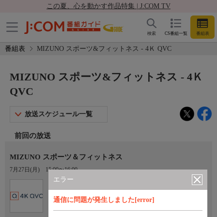
この夏、心を動かす作品特集 | J:COM TV
検索
CS番組一覧
番組表
番組表
MIZUNO スポーツ&フィットネス - 4Ｋ QVC
MIZUNO スポーツ&フィットネス - 4Ｋ
QVC
放送スケジュール一覧
前回の放送
MIZUNO スポーツ＆フィットネス
7月27日(月)
15:00〜16:00
エラー
Ch.431
4Ｋ QVC
通信に問題が発生しました[error]