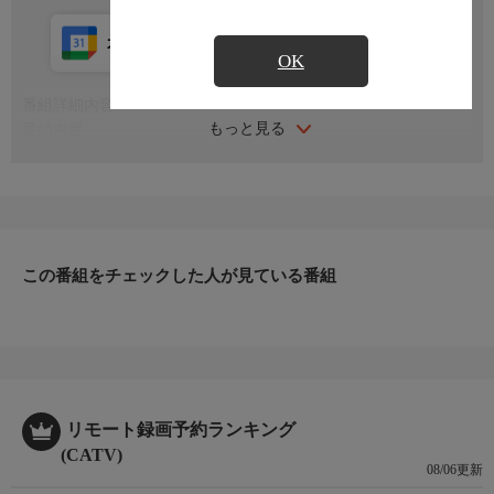
カレンダー登録
アプリ視聴
放送中
OK
番組詳細内容
もっと見る
番組内容
※番組の内容や放送日時は、変更となる場合がございます。
この番組をチェックした人が見ている番組
リモート録画予約ランキング
(CATV)
08/06更新