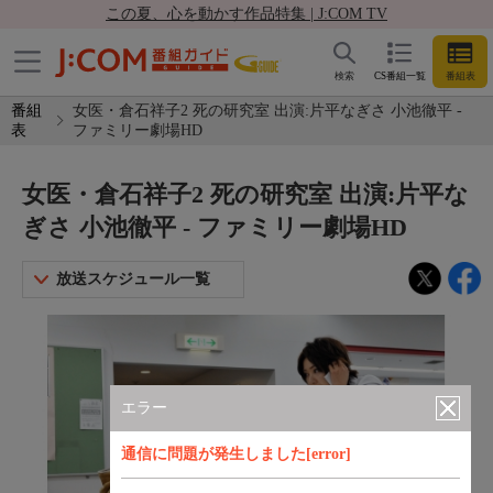
この夏、心を動かす作品特集 | J:COM TV
検索
CS番組一覧
番組表
番組
女医・倉石祥子2 死の研究室 出演:片平なぎさ 小池徹平 -
表
ファミリー劇場HD
女医・倉石祥子2 死の研究室 出演:片平な
ぎさ 小池徹平 - ファミリー劇場HD
放送スケジュール一覧
エラー
通信に問題が発生しました[error]