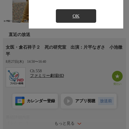
OK
直近の放送
女医・倉石祥子２ 死の研究室 出演：片平なぎさ 小池徹
平
8月27日(木)
14:50〜16:40
Ch.558
ファミリー劇場HD
カレンダー登録
アプリ視聴
放送前
番組詳細内容
もっと見る
【あらすじ】