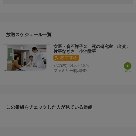
大学病院の呼吸器内科に勤務する医師・倉石祥子（片平なぎ
さ）。ある日、診断ミスで横紋筋肉種になった入院患者・山内晴
美が急死するが、突然の死に祥子は疑問を感じる。その翌日、晴
美の診断をした医師・杉山晃が心筋梗塞で死亡。祥子は杉山の葬
儀で晴美の父・尚三（河野洋一郎）と杉山の父・義満（名高達
男）が口論するのを目撃するが、義満と准教授の木下さゆり（高
放送スケジュール一覧
橋ひとみ）が病院で会っていたことを思い出す・・・。
女医・倉石祥子２ 死の研究室 出演：
【スタッフ】
片平なぎさ 小池徹平
【原作】：霧村悠康「黒い研究室」（二見文庫刊） 【脚本】：
加藤公平 【演出】：小林義則（共同テレビ）
8/27(木)
14:50～16:40
【キャスト】
ファミリー劇場HD
【出演】：片平なぎさ、小池徹平、高橋ひとみ、三浦涼介、大友
康平 ほか
【サブタイトル】
-
【放送・製作】
この番組をチェックした人が見ている番組
2013年初放送
【話数】
-
【視聴制限】
-