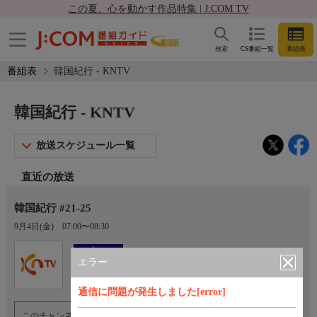
この夏、心を動かす作品特集 | J:COM TV
検索
CS番組一覧
番組表
番組表
韓国紀行 - KNTV
韓国紀行 - KNTV
放送スケジュール一覧
直近の放送
韓国紀行 #21-25
9月4日(金)
07:00〜08:30
Ch.761
オプション
KNTV
エラー
通信に問題が発生しました[error]
このチャンネルのご視聴には、オプションチャンネル(有料)のご契約が