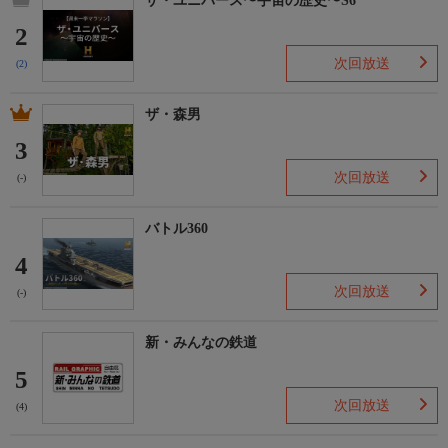
ザ・ユニバース〜宇宙の歴史〜S6
2
次回放送
(2)
ザ・森男
3
次回放送
(-)
バトル360
4
次回放送
(-)
新・みんなの鉄道
5
次回放送
(4)