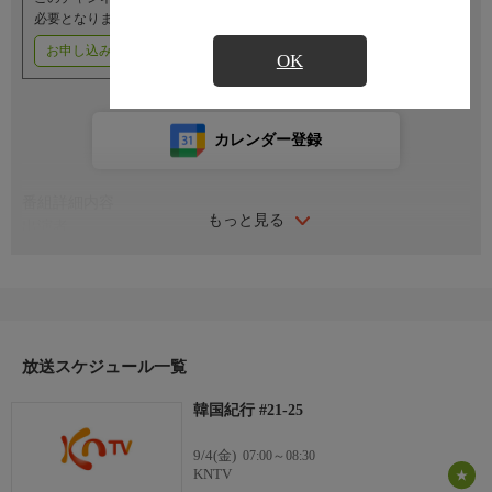
必要となります。
お申し込みはこちら
ご利用料金はこちら
OK
カレンダー登録
番組詳細内容
もっと見る
出演者
あの向こうに恋しさがある
<島の村チャチャチャ><ぽかぽかしてくるでしょう>
<父のように生きる><彼女たちが笑う>
<貧しいけど暖かかった>
放送スケジュール一覧
ナレーション：イ・グミ
韓国紀行 #21-25
9/4(金)
07:00～08:30
KNTV